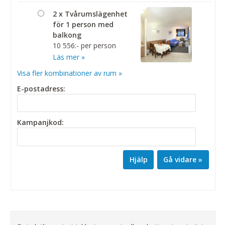
2 x Tvårumslägenhet
för 1 person med
balkong
10 556:- per person
Läs mer »
Visa fler kombinationer av rum »
E-postadress:
Kampanjkod:
Hjälp