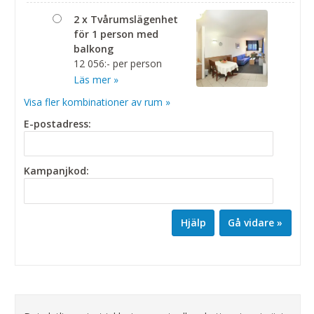
2 x Tvårumslägenhet
för 1 person med
balkong
12 056:- per person
Läs mer »
Visa fler kombinationer av rum »
E-postadress:
Kampanjkod:
Hjälp