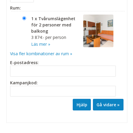
Rum:
1 x Tvårumslägenhet
för 2 personer med
balkong
3 874:- per person
Läs mer »
Visa fler kombinationer av rum »
E-postadress:
Kampanjkod:
Hjälp