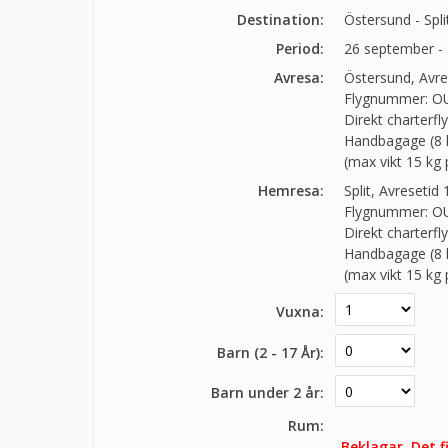
Destination:
Östersund - Split
Period:
26 september - 
Avresa:
Östersund, Avre
Flygnummer: OU
Direkt charterfl
Handbagage (8 kg
(max vikt 15 kg
Hemresa:
Split, Avresetid
Flygnummer: OU
Direkt charterfl
Handbagage (8 kg
(max vikt 15 kg
Vuxna:
Barn (2 - 17 År):
Barn under 2 år:
Rum:
Beklagar. Det 