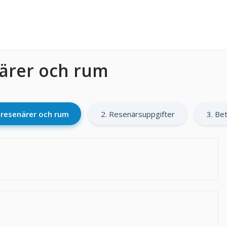
närer och rum
l resenärer och rum
2. Resenärsuppgifter
3. Bet