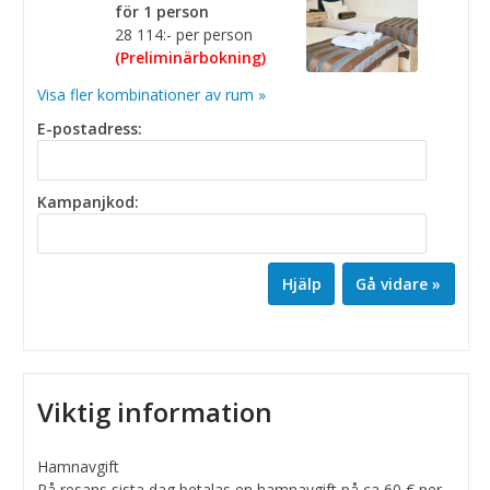
för 1 person
28 114:- per person
(Preliminärbokning)
Visa fler kombinationer av rum »
E-postadress:
Kampanjkod:
Hjälp
Viktig information
Hamnavgift
På resans sista dag betalas en hamnavgift på ca 60 € per