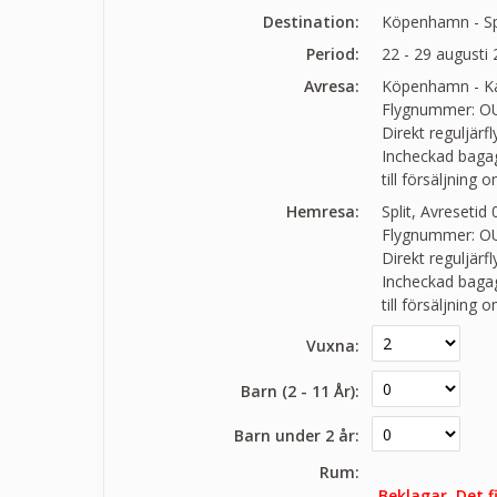
Destination:
Köpenhamn - Spl
Period:
22 - 29 augusti
Avresa:
Köpenhamn - Kas
Flygnummer: O
Direkt reguljärf
Incheckad bagage
till försäljning 
Hemresa:
Split, Avresetid
Flygnummer: O
Direkt reguljärf
Incheckad bagage
till försäljning 
Vuxna:
Barn (2 - 11 År):
Barn under 2 år:
Rum:
Beklagar. Det 