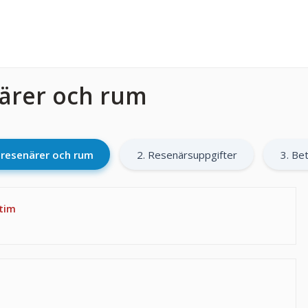
närer och rum
l resenärer och rum
2. Resenärsuppgifter
3. Bet
 tim