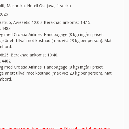
it, Makarska, Hotell Osejava, 1 vecka
 2026
trup, Avresetid 12:00. Beräknad ankomst 14:15.
U4483.
lyg med Croatia Airlines. Handbagage (8 kg) ingår i priset.
 är ett tillval mot kostnad (max vikt 23 kg per person). Mat
ombord.
 08:25. Beräknad ankomst 10:40.
U4482.
lyg med Croatia Airlines. Handbagage (8 kg) ingår i priset.
 är ett tillval mot kostnad (max vikt 23 kg per person). Mat
ombord.
finns ingen rumstyp som passar för valt antal personer.