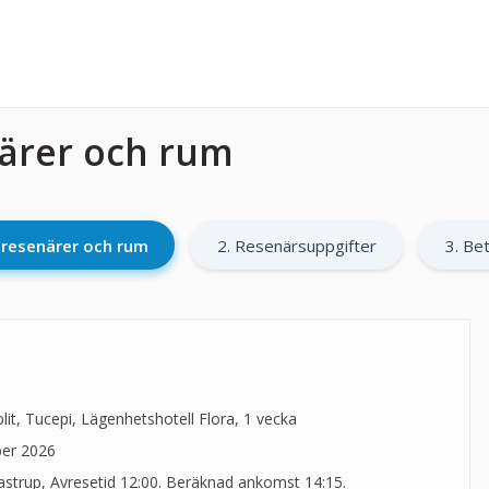
närer och rum
l resenärer och rum
2. Resenärsuppgifter
3. Bet
it, Tucepi, Lägenhetshotell Flora, 1 vecka
ber 2026
trup, Avresetid 12:00. Beräknad ankomst 14:15.