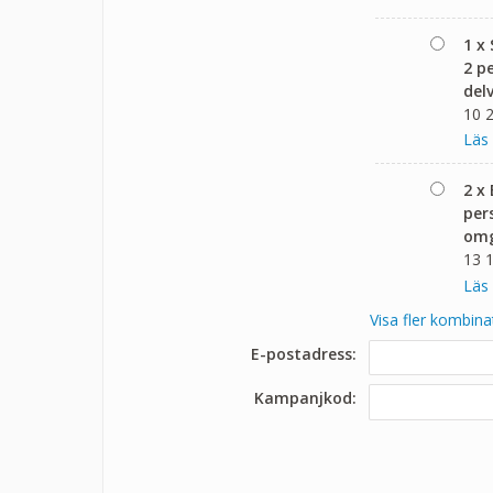
1 x
2 p
del
10 2
Läs
2 x
per
omg
13 1
Läs
Visa fler kombina
E-postadress:
Kampanjkod: