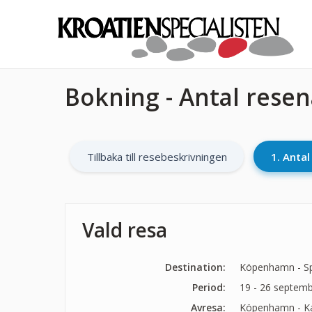
Bokning - Antal rese
Tillbaka till resebeskrivningen
1. Anta
Vald resa
Destination:
Köpenhamn - Spl
Period:
19 - 26 septem
Avresa:
Köpenhamn - Kas