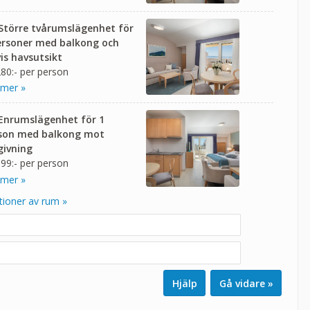
 Större tvårumslägenhet för
ersoner med balkong och
vis havsutsikt
80:- per person
 mer »
 Enrumslägenhet för 1
son med balkong mot
ivning
99:- per person
 mer »
tioner av rum »
Hjälp