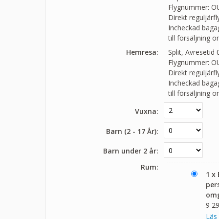
Flygnummer: O
Direkt reguljärf
Incheckad bagage
till försäljning 
Hemresa:
Split, Avresetid
Flygnummer: O
Direkt reguljärf
Incheckad bagage
till försäljning 
Vuxna:
Barn (2 - 17 År):
Barn under 2 år:
Rum:
1 x
per
omg
9 29
Läs