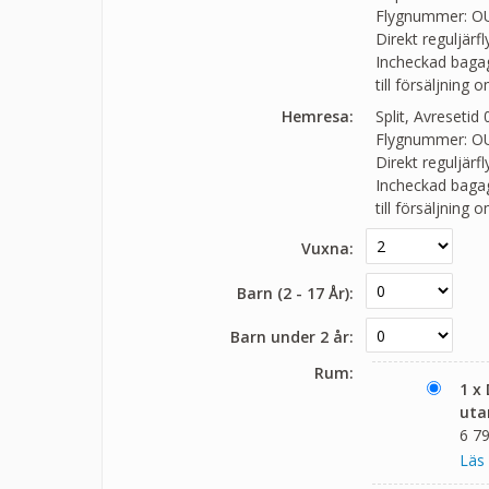
Flygnummer: O
Direkt reguljärf
Incheckad bagage
till försäljning 
Hemresa:
Split, Avresetid
Flygnummer: O
Direkt reguljärf
Incheckad bagage
till försäljning 
Vuxna:
Barn (2 - 17 År):
Barn under 2 år:
Rum:
1 x
uta
6 79
Läs