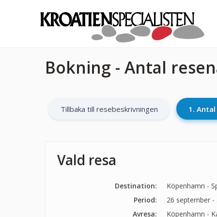
Bokning - Antal rese
Tillbaka till resebeskrivningen
1. Anta
Vald resa
Destination:
Köpenhamn - Spli
Period:
26 september - 
Avresa:
Köpenhamn - Kas