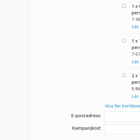
1 x
per
7 45
Läs
1 x
per
7 67
Läs
2 x
per
9 86
Läs
Visa fler kombina
E-postadress:
Kampanjkod: