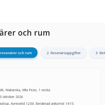
närer och rum
l resenärer och rum
2. Resenärsuppgifter
3. Bet
t, Makarska, Villa Pezic, 1 vecka
3 oktober 2026
trup, Avresetid 12:00. Beräknad ankomst 14:15.