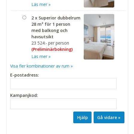
Läs mer »
2 x Superior dubbelrum
28 m² för 1 person
med balkong och
havsutsikt
23 524:- per person
(Preliminärbokning)
Läs mer »
Visa fler kombinationer av rum »
E-postadress:
Kampanjkod:
Hjälp