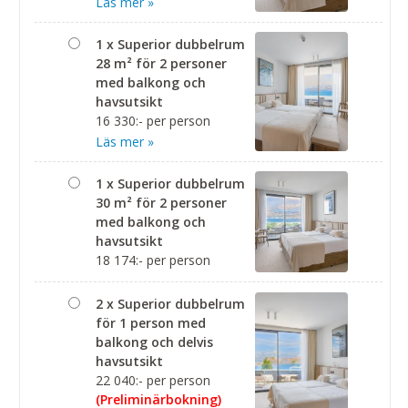
Läs mer »
1 x Superior dubbelrum
28 m² för 2 personer
med balkong och
havsutsikt
16 330:- per person
Läs mer »
1 x Superior dubbelrum
30 m² för 2 personer
med balkong och
havsutsikt
18 174:- per person
2 x Superior dubbelrum
för 1 person med
balkong och delvis
havsutsikt
22 040:- per person
(Preliminärbokning)