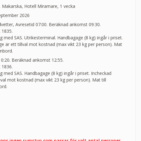
t, Makarska, Hotell Miramare, 1 vecka
september 2026
vetter, Avresetid 07:00. Beräknad ankomst 09:30.
 1835.
yg med SAS. Utrikesterminal. Handbagage (8 kg) ingår i priset.
 är ett tillval mot kostnad (max vikt 23 kg per person). Mat
ombord.
 10:20. Beräknad ankomst 12:55.
 1836.
yg med SAS. Handbagage (8 kg) ingår i priset. Incheckad
llval mot kostnad (max vikt 23 kg per person). Mat till
ord.
finns ingen rumstyp som passar för valt antal personer.