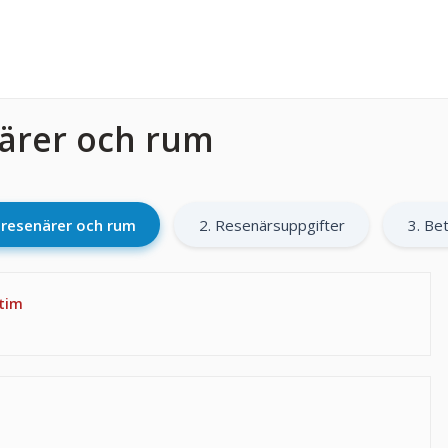
närer och rum
l resenärer och rum
2. Resenärsuppgifter
3. Bet
 tim