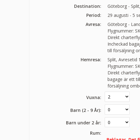
Destination:
Göteborg - Spli
Period:
29 augusti - 5 
Avresa:
Göteborg - Land
Flygnummer: SK
Direkt charterfl
Incheckad bagage
till försäljning 
Hemresa:
Split, Avresetid
Flygnummer: SK
Direkt charterfl
bagage är ett ti
försäljning omb
Vuxna:
Barn (2 - 9 År):
Barn under 2 år:
Rum:
Beklagar. Det 