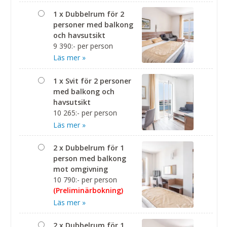
1 x Dubbelrum för 2
personer med balkong
och havsutsikt
9 390:- per person
Läs mer »
1 x Svit för 2 personer
med balkong och
havsutsikt
10 265:- per person
Läs mer »
2 x Dubbelrum för 1
person med balkong
mot omgivning
10 790:- per person
(Preliminärbokning)
Läs mer »
2 x Dubbelrum för 1