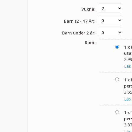
Vuxna:
Barn (2 - 17 År):
Barn under 2 år:
Rum:
1 x
uta
2 99
Läs
1 x
per
3 65
Läs
1 x
per
3 87
Läs