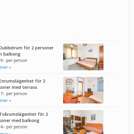
 Dubbelrum för 2 personer
n balkong
9:- per person
 mer »
 Enrumslägenhet för 2
soner med terrass
7:- per person
 mer »
 Tvårumslägenhet för 2
soner med balkong
4:- per person
 mer »