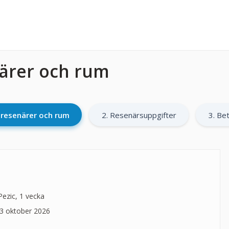
närer och rum
l resenärer och rum
2. Resenärsuppgifter
3. Bet
Pezic, 1 vecka
3 oktober 2026