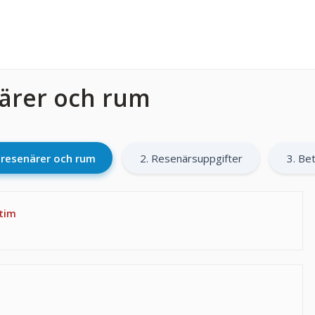
närer och rum
l resenärer och rum
2. Resenärsuppgifter
3. Bet
 tim