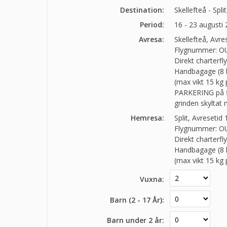
Destination:
Skellefteå - Spli
Period:
16 - 23 augusti
Avresa:
Skellefteå, Avr
Flygnummer: OU
Direkt charterfl
Handbagage (8 kg
(max vikt 15 kg
PARKERING på fly
grinden skyltat 
Hemresa:
Split, Avresetid
Flygnummer: OU
Direkt charterfl
Handbagage (8 kg
(max vikt 15 kg
Vuxna:
Barn (2 - 17 År):
Barn under 2 år: