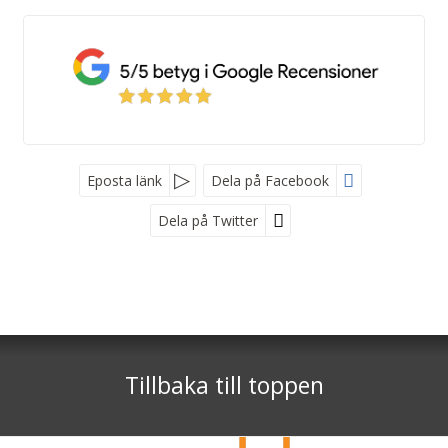
Eposta länk
Dela på Facebook
Dela på Twitter
Kroatienspecialisten
Stockholm
- Rosengatan 8 ,172 70 Sundbyberg ,
Göteborg
- Vasagatan 46, 411 37 Göteborg
Tillbaka till toppen
Telefon
0771-800 300
Org nr 5566589304
©
info@kroatienspecialisten.se
2026