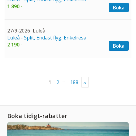
1 890:-
Boka
27/9-2026
Luleå
Luleå - Split, Endast flyg, Enkelresa
2 190:-
Boka
...
1
2
188
››
Boka tidigt-rabatter