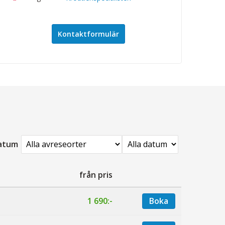
Kontaktformulär
datum
från pris
1 690:-
Boka