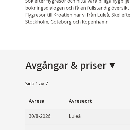
Sök efter flygresor och hitta våra billiga flygbilj
bokningsdialogen och få en fullständig översikt
Flygresor till Kroatien har vi från Luleå, Skelle
Stockholm, Göteborg och Köpenhamn.
Avgångar & priser
Sida
1
av
7
Avresa
Avreseort
30/8-2026
Luleå