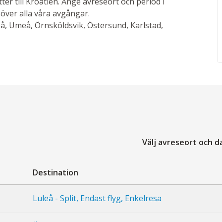
etter till Kroatien. Ange avreseort och period i
 över alla våra avgångar.
fteå, Umeå, Örnsköldsvik, Östersund, Karlstad,
Välj avreseort och 
Destination
Luleå - Split, Endast flyg, Enkelresa