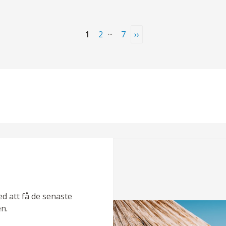
...
1
2
7
››
ed att få de senaste
n.