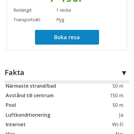
avgift på 5 €. Sängkläder och handdukar samt
Reslängd:
1 vecka
avresestädning ingår, byte av handdukar sker en gång
i veckan. Tillgång till samtliga faciliteter (vissa mot
Transportsätt:
Flyg
avgift) på Hotell Pastura (restaurang, bar, cafébar,
utomhuspool, barnpool, poolbar, wellness
Boka resa
med spabehandlingar). Hotellet har ett gym som du
som gäst på Lägenheter Marija kan nyttja gratis.
Om så önskas kan frukost och buffémiddag köpas
direkt i receptionen på Hotell Pastura, utan förbokning.
Priset är 15 € för frukost och 30 € för middag. Barn upp
Fakta
till 12 år äter till halva priset och barn under 2 år gratis.
Närmaste strand/bad
50 m
Avstånd till centrum
150 m
Pool
50 m
Luftkonditionering
Ja
Internet
Wi-Fi