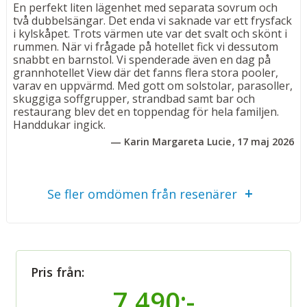
• Luftkonditionering och Wi-Fi
En perfekt liten lägenhet med separata sovrum och
• Satellit-TV och säkerhetsbox
två dubbelsängar. Det enda vi saknade var ett frysfack
i kylskåpet. Trots värmen ute var det svalt och skönt i
• Kök med kylskåp, kaffebryggare, vattenkokare och
rummen. När vi frågade på hotellet fick vi dessutom
mikrovågsugn
snabbt en barnstol. Vi spenderade även en dag på
• Fräscht badrum med badkar, dusch, wc och hårfön
grannhotellet View där det fanns flera stora pooler,
varav en uppvärmd. Med gott om solstolar, parasoller,
skuggiga soffgrupper, strandbad samt bar och
Bad
restaurang blev det en toppendag för hela familjen.
Anlagda badplatåer, den allmänna
Handdukar ingick.
klapperstensstranden utanför Hotell View och Hotell
Karin Margareta Lucie
17 maj 2026
Pasturas poolområde med bland annat poolbar och
barnpool. Vid poolområdet på Hotell Pastura finns
solstolar och parasoller att använda utan kostnad –
Se fler omdömen från resenärer
perfekt för avkopplande dagar i solen.
Vid stranden har du möjlighet att hyra solstolar och
parasoll mot avgift.
Övrigt
Pris från:
15 lägenheter fördelade på 3 våningar. Reception på
7 490:-
Hotell Pastura. Strandhanddukar finns att låna mot en