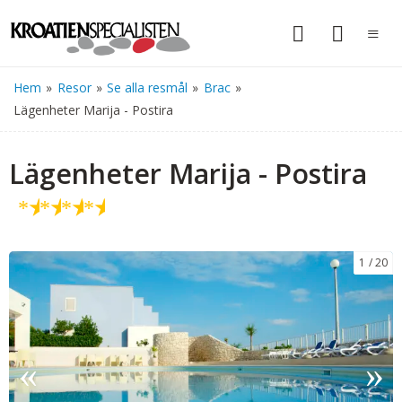
Hem
»
Resor
»
Se alla resmål
»
Brac
»
Lägenheter Marija - Postira
Lägenheter Marija - Postira
★
★
★
★
1
20