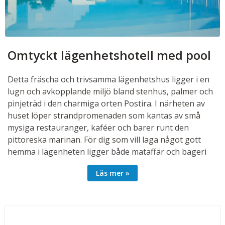
Omtyckt lägenhetshotell med pool
Detta fräscha och trivsamma lägenhetshus ligger i en
lugn och avkopplande miljö bland stenhus, palmer och
pinjeträd i den charmiga orten Postira. I närheten av
huset löper strandpromenaden som kantas av små
mysiga restauranger, kaféer och barer runt den
pittoreska marinan. För dig som vill laga något gott
hemma i lägenheten ligger både mataffär och bageri
endast 200 meter bort, så det är enkelt att handla
Läs mer
färska råvaror och nybakat bröd till dagens måltider.
I omgivningarna finns flera trevliga cykelstråk,
promenadstigar och utflyktsmål, bland annat en
sandstrand och historiska sevärdheter i de rustika