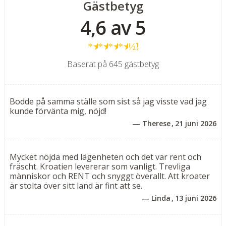
Gästbetyg
byarna på landsbygden. Som gäst på Lägenheter
4,6 av 5
Marija har man tillgång till
Hotell Pasturas
poolområde
och även den vackra klapperstensstranden utanför
★
★
★
★
½
Hotell View
.
Baserat på 645 gästbetyg
Bekväma och funktionella tvårumslägenheter – 40 m²
(2–4 personer)
Trivsamma och välplanerade tvårumslägenheter med
Bodde på samma ställe som sist så jag visste vad jag
balkong – ett utmärkt val för par eller mindre familjer.
kunde förvänta mig, nöjd!
Varje lägenhet består av ett separat sovrum med
Therese
21 juni 2026
dubbelsäng (eller två enkelsängar på förfrågan) samt
ett kombinerat kök och vardagsrum med matplats och
en bäddsoffa/extrasäng (140x200 cm), som passar för 1
Mycket nöjda med lägenheten och det var rent och
fräscht. Kroatien levererar som vanligt. Trevliga
vuxen eller 1–2 barn upp till 15 år.
människor och RENT och snyggt överallt. Att kroater
är stolta över sitt land är fint att se.
Lägenheterna är utrustade med allt du behöver för en
Linda
13 juni 2026
bekväm vistelse: