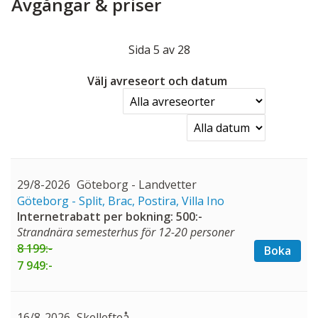
Avgångar & priser
Sida
5
av
28
Välj avreseort och datum
29/8-2026
Göteborg - Landvetter
Göteborg - Split, Brac, Postira, Villa Ino
Internetrabatt per bokning: 500:-
Strandnära semesterhus för 12-20 personer
8 199:-
Boka
7 949:-
16/8-2026
Skellefteå