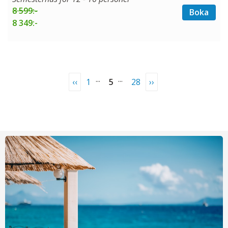
8 599:-
Boka
8 349:-
...
...
‹‹
1
5
28
››