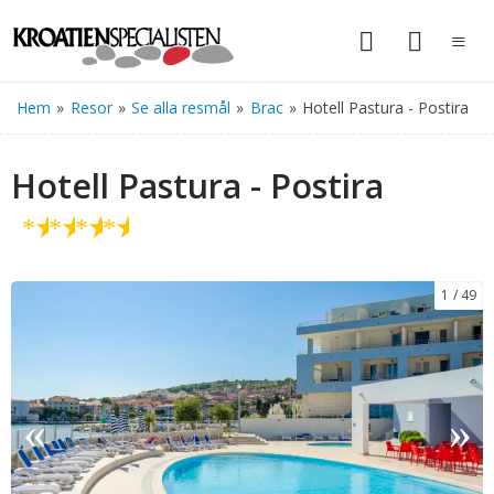
Hem
»
Resor
»
Se alla resmål
»
Brac
»
Hotell Pastura - Postira
Hotell Pastura - Postira
★
★
★
★
1
49