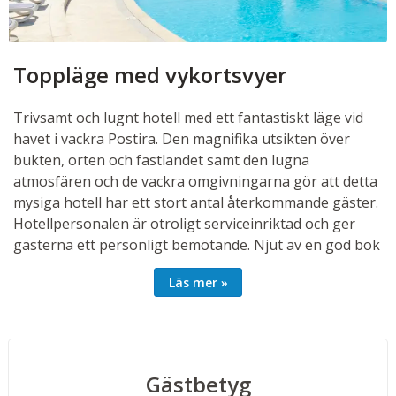
Toppläge med vykortsvyer
Trivsamt och lugnt hotell med ett fantastiskt läge vid
havet i vackra Postira. Den magnifika utsikten över
bukten, orten och fastlandet samt den lugna
atmosfären och de vackra omgivningarna gör att detta
mysiga hotell har ett stort antal återkommande gäster.
Hotellpersonalen är otroligt serviceinriktad och ger
gästerna ett personligt bemötande. Njut av en god bok
på balkongen eller betrakta havet och ge tankarna
Läs mer
frihet. Poolområdet och den möblerade solterrassen är
populära ställen att vistas på. För den som hellre badar
i havet finns det badplatåer med kristallklart vatten
precis utanför hotellet eller stränder en kort promenad
bort. Den vackra klapperstensstranden utanför
Hotell
Gästbetyg
View
finns att tillgå bara runt hörnet.