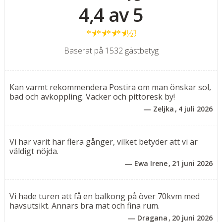
4,4 av 5
Rumstyper
★
★
★
★
½
Dubbelrum för 2-4 personer med balkong
Svit för 2-4 personer med balkong
Baserat på 1532 gästbetyg
Rum
Trevliga och rymliga dubbelrum med balkong. Rummen
Kan varmt rekommendera Postira om man önskar sol,
finns i två varianter, det ena (22 m²) med dubbelsäng
bad och avkoppling. Vacker och pittoresk by!
för 2 personer och det andra (25 m²) med dubbelsäng
Zeljka
4 juli 2026
för 2 personer samt bäddsoffa (140 x 190 cm) för 1
vuxen eller 1-2 barn upp till 15 år. Havsutsikt mot
tillägg.
Vi har varit här flera gånger, vilket betyder att vi är
väldigt nöjda.
Ewa Irene
21 juni 2026
Svit (44 m²) för 2-4 personer med balkong och
havsutsikt består av ett separat sovrum med
dubbelsäng samt ett vardagsrum med bäddsoffa (140 x
Vi hade turen att få en balkong på över 70kvm med
190 cm ) för 1 vuxen eller 1-2 barn upp till 15 år.
havsutsikt. Annars bra mat och fina rum.
Dragana
20 juni 2026