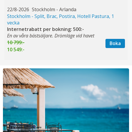
22/8-2026
Stockholm - Arlanda
Stockholm - Split, Brac, Postira, Hotell Pastura, 1
vecka
Internetrabatt per bokning: 500:-
En av våra bästsäljare. Drömläge vid havet
10 799:-
Boka
10 549:-