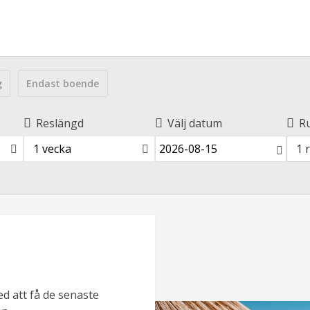
g
Endast boende
Reslängd
Välj datum
R
1 vecka
1 
ed att få de senaste