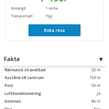
avgift på 5 €. Sängkläder och handdukar samt
Reslängd:
1 vecka
avresestädning ingår, byte av handdukar sker en gång
i veckan. Tillgång till samtliga faciliteter (vissa mot
Transportsätt:
Flyg
avgift) på Hotell Pastura (restaurang, bar, cafébar,
utomhuspool, barnpool, poolbar, wellness
Boka resa
med spabehandlingar). Hotellet har ett gym som du
som gäst på Lägenheter Marija kan nyttja gratis.
Om så önskas kan frukost och buffémiddag köpas
direkt i receptionen på Hotell Pastura, utan förbokning.
Priset är 15 € för frukost och 30 € för middag. Barn upp
Fakta
till 12 år äter till halva priset och barn under 2 år gratis.
Närmaste strand/bad
50 m
Avstånd till centrum
150 m
Pool
50 m
Luftkonditionering
Ja
Internet
Wi-Fi