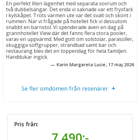
• Luftkonditionering och Wi-Fi
En perfekt liten lägenhet med separata sovrum och
• Satellit-TV och säkerhetsbox
två dubbelsängar. Det enda vi saknade var ett frysfack
i kylskåpet. Trots värmen ute var det svalt och skönt i
• Kök med kylskåp, kaffebryggare, vattenkokare och
rummen. När vi frågade på hotellet fick vi dessutom
mikrovågsugn
snabbt en barnstol. Vi spenderade även en dag på
• Fräscht badrum med badkar, dusch, wc och hårfön
grannhotellet View där det fanns flera stora pooler,
varav en uppvärmd. Med gott om solstolar, parasoller,
skuggiga soffgrupper, strandbad samt bar och
Bad
restaurang blev det en toppendag för hela familjen.
Anlagda badplatåer, den allmänna
Handdukar ingick.
klapperstensstranden utanför Hotell View och Hotell
Karin Margareta Lucie
17 maj 2026
Pasturas poolområde med bland annat poolbar och
barnpool. Vid poolområdet på Hotell Pastura finns
solstolar och parasoller att använda utan kostnad –
Se fler omdömen från resenärer
perfekt för avkopplande dagar i solen.
Vid stranden har du möjlighet att hyra solstolar och
parasoll mot avgift.
Övrigt
Pris från:
15 lägenheter fördelade på 3 våningar. Reception på
7 490:-
Hotell Pastura. Strandhanddukar finns att låna mot en