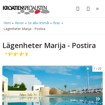
Hem
»
Resor
»
Se alla resmål
»
Brac
»
Lägenheter Marija - Postira
Lägenheter Marija - Postira
★
★
★
★
1
20