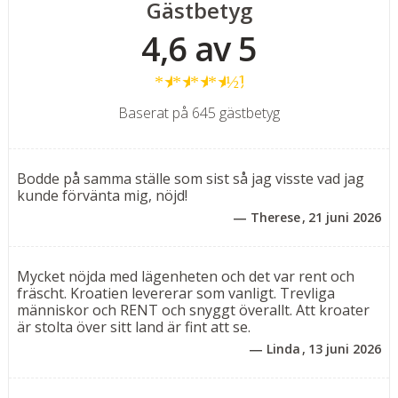
Gästbetyg
byarna på landsbygden. Som gäst på Lägenheter
4,6 av 5
Marija har man tillgång till
Hotell Pasturas
poolområde
och även den vackra klapperstensstranden utanför
★
★
★
★
½
Hotell View
.
Baserat på 645 gästbetyg
Bekväma och funktionella tvårumslägenheter – 40 m²
(2–4 personer)
Trivsamma och välplanerade tvårumslägenheter med
Bodde på samma ställe som sist så jag visste vad jag
balkong – ett utmärkt val för par eller mindre familjer.
kunde förvänta mig, nöjd!
Varje lägenhet består av ett separat sovrum med
Therese
21 juni 2026
dubbelsäng (eller två enkelsängar på förfrågan) samt
ett kombinerat kök och vardagsrum med matplats och
en bäddsoffa/extrasäng (140x200 cm), som passar för 1
Mycket nöjda med lägenheten och det var rent och
fräscht. Kroatien levererar som vanligt. Trevliga
vuxen eller 1–2 barn upp till 15 år.
människor och RENT och snyggt överallt. Att kroater
är stolta över sitt land är fint att se.
Lägenheterna är utrustade med allt du behöver för en
Linda
13 juni 2026
bekväm vistelse: