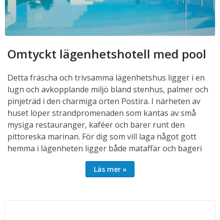
Omtyckt lägenhetshotell med pool
Detta fräscha och trivsamma lägenhetshus ligger i en
lugn och avkopplande miljö bland stenhus, palmer och
pinjeträd i den charmiga orten Postira. I närheten av
huset löper strandpromenaden som kantas av små
mysiga restauranger, kaféer och barer runt den
pittoreska marinan. För dig som vill laga något gott
hemma i lägenheten ligger både mataffär och bageri
endast 200 meter bort, så det är enkelt att handla
Läs mer
färska råvaror och nybakat bröd till dagens måltider.
I omgivningarna finns flera trevliga cykelstråk,
promenadstigar och utflyktsmål, bland annat en
sandstrand och historiska sevärdheter i de rustika