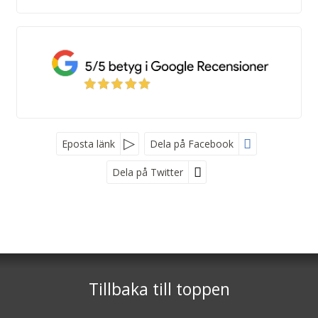
Eposta länk
Dela på Facebook
Dela på Twitter
Kroatienspecialisten
Stockholm
- Rosengatan 8 ,172 70 Sundbyberg ,
Göteborg
- Vasagatan 46, 411 37 Göteborg
Tillbaka till toppen
Telefon
0771-800 300
Org nr 5566589304