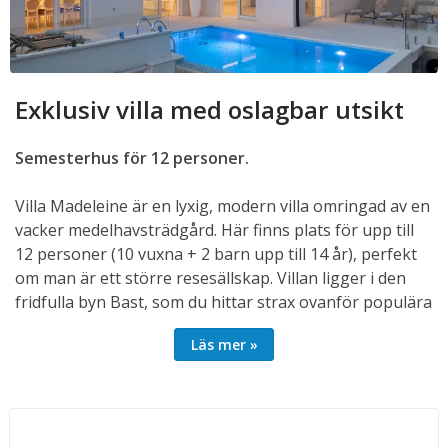
Exklusiv villa med oslagbar utsikt
Semesterhus för 12 personer.
Villa Madeleine är en lyxig, modern villa omringad av en
vacker medelhavsträdgård. Här finns plats för upp till
12 personer (10 vuxna + 2 barn upp till 14 år), perfekt
om man är ett större resesällskap. Villan ligger i den
fridfulla byn Bast, som du hittar strax ovanför populära
Baška Voda på Makarska Rivieran.
Läs mer
Här är det enkelt att koppla av och få en fridfull
semester i avskildhet. Här finns ett inbjudande
poolområde med utomhusdusch, en vacker stenbelagd
terrass med en grill och solstolar. Njut av morgonkaffet
i lugn och ro på terrassen med den makalösa