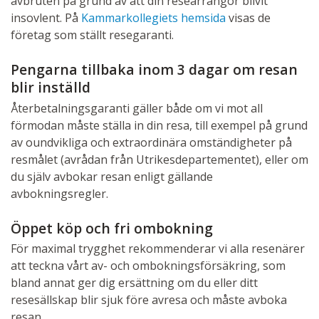
avbruten på grund av att din researrangör blivit
insovlent. På
Kammarkollegiets hemsida
visas de
företag som ställt resegaranti.
Pengarna tillbaka inom 3 dagar om resan
blir inställd
Återbetalningsgaranti gäller både om vi mot all
förmodan måste ställa in din resa, till exempel på grund
av oundvikliga och extraordinära omständigheter på
resmålet (avrådan från Utrikesdepartementet), eller om
du själv avbokar resan enligt gällande
avbokningsregler.
Öppet köp och fri ombokning
För maximal trygghet rekommenderar vi alla resenärer
att teckna vårt av- och ombokningsförsäkring, som
bland annat ger dig ersättning om du eller ditt
resesällskap blir sjuk före avresa och måste avboka
resan.