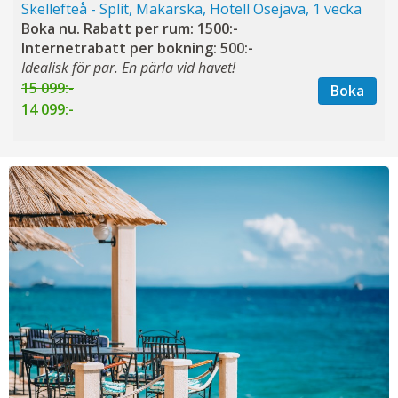
Skellefteå - Split, Makarska, Hotell Osejava, 1 vecka
Boka nu. Rabatt per rum: 1500:-
Internetrabatt per bokning: 500:-
Idealisk för par. En pärla vid havet!
15 099:-
Boka
14 099:-