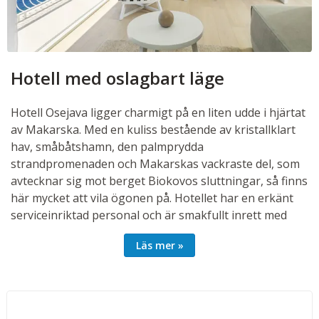
Hotell med oslagbart läge
Hotell Osejava ligger charmigt på en liten udde i hjärtat
av Makarska. Med en kuliss bestående av kristallklart
hav, småbåtshamn, den palmprydda
strandpromenaden och Makarskas vackraste del, som
avtecknar sig mot berget Biokovos sluttningar, så finns
här mycket att vila ögonen på. Hotellet har en erkänt
serviceinriktad personal och är smakfullt inrett med
modern formgivning inramad i en gammaldags
Läs mer
atmosfär. Alldeles bakom ligger ett skogsområde med
stigar som bjuder in till lugna promenader eller en
avslappnande joggingtur. På hotellet finns två
restauranger, rustika Parangal som serverar maträtter
med medelhavskaraktär och à la carte-restaurangen