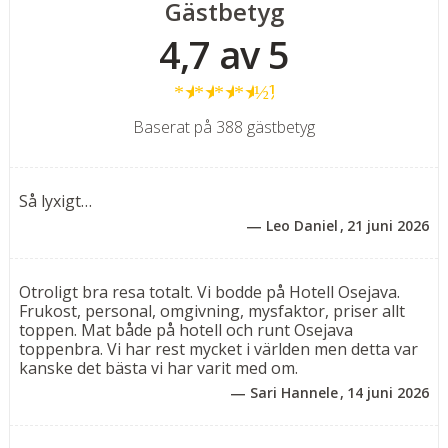
Gästbetyg
Zalo för ”slow food”-gourmanden. Efter en välanrättad
4,7 av 5
måltid på restaurangens terrass får du från första
parkett en sista glimt av solen som klamrar sig fast vid
★
★
★
★
½
horisonten. Hotellet är anpassat för vuxna, men under
sommarmånaderna välkomnas även familjer med barn,
Baserat på 388 gästbetyg
vilket skapar en trivsam och varierad atmosfär.
Rumstyper
Så lyxigt…
Dubbelrum för 2-3 personer med balkong mot
Leo Daniel
21 juni 2026
omgivning
Dubbelrum för 2 personer med fransk balkong och
havsutsikt
Otroligt bra resa totalt. Vi bodde på Hotell Osejava.
Dubbelrum för 2 personer med balkong och delvis
Frukost, personal, omgivning, mysfaktor, priser allt
toppen. Mat både på hotell och runt Osejava
havsutsikt
toppenbra. Vi har rest mycket i världen men detta var
Juniorsvit för 2-4 personer med fransk balkong och
kanske det bästa vi har varit med om.
havsutsikt
Sari Hannele
14 juni 2026
Rum