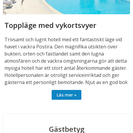
Toppläge med vykortsvyer
Trivsamt och lugnt hotell med ett fantastiskt läge vid
havet i vackra Postira. Den magnifika utsikten över
bukten, orten och fastlandet samt den lugna
atmosfären och de vackra omgivningarna gör att detta
mysiga hotell har ett stort antal återkommande gäster.
Hotellpersonalen är otroligt serviceinriktad och ger
gästerna ett personligt bemötande. Njut av en god bok
på balkongen eller betrakta havet och ge tankarna
Läs mer
frihet. Poolområdet och den möblerade solterrassen är
populära ställen att vistas på. För den som hellre badar
i havet finns det badplatåer med kristallklart vatten
precis utanför hotellet eller stränder en kort promenad
bort. Den vackra klapperstensstranden utanför
Hotell
Gästbetyg
View
finns att tillgå bara runt hörnet.