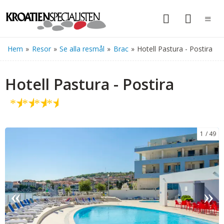
Hem
»
Resor
»
Se alla resmål
»
Brac
»
Hotell Pastura - Postira
Hotell Pastura - Postira
★
★
★
★
1
49