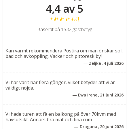
4,4 av 5
Rumstyper
★
★
★
★
½
Dubbelrum för 2-4 personer med balkong
Svit för 2-4 personer med balkong
Baserat på 1532 gästbetyg
Rum
Trevliga och rymliga dubbelrum med balkong. Rummen
Kan varmt rekommendera Postira om man önskar sol,
finns i två varianter, det ena (22 m²) med dubbelsäng
bad och avkoppling. Vacker och pittoresk by!
för 2 personer och det andra (25 m²) med dubbelsäng
Zeljka
4 juli 2026
för 2 personer samt bäddsoffa (140 x 190 cm) för 1
vuxen eller 1-2 barn upp till 15 år. Havsutsikt mot
tillägg.
Vi har varit här flera gånger, vilket betyder att vi är
väldigt nöjda.
Ewa Irene
21 juni 2026
Svit (44 m²) för 2-4 personer med balkong och
havsutsikt består av ett separat sovrum med
dubbelsäng samt ett vardagsrum med bäddsoffa (140 x
Vi hade turen att få en balkong på över 70kvm med
190 cm ) för 1 vuxen eller 1-2 barn upp till 15 år.
havsutsikt. Annars bra mat och fina rum.
Dragana
20 juni 2026