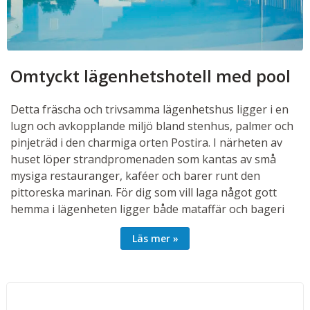
Omtyckt lägenhetshotell med pool
Detta fräscha och trivsamma lägenhetshus ligger i en
lugn och avkopplande miljö bland stenhus, palmer och
pinjeträd i den charmiga orten Postira. I närheten av
huset löper strandpromenaden som kantas av små
mysiga restauranger, kaféer och barer runt den
pittoreska marinan. För dig som vill laga något gott
hemma i lägenheten ligger både mataffär och bageri
endast 200 meter bort, så det är enkelt att handla
Läs mer
färska råvaror och nybakat bröd till dagens måltider.
I omgivningarna finns flera trevliga cykelstråk,
promenadstigar och utflyktsmål, bland annat en
sandstrand och historiska sevärdheter i de rustika