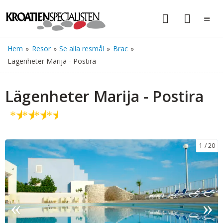
Hem
»
Resor
»
Se alla resmål
»
Brac
»
Lägenheter Marija - Postira
Lägenheter Marija - Postira
★
★
★
★
1
20