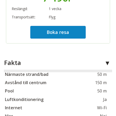
avgift på 5 €. Sängkläder och handdukar samt
Reslängd:
1 vecka
avresestädning ingår, byte av handdukar sker en gång
i veckan. Tillgång till samtliga faciliteter (vissa mot
Transportsätt:
Flyg
avgift) på Hotell Pastura (restaurang, bar, cafébar,
utomhuspool, barnpool, poolbar, wellness
Boka resa
med spabehandlingar). Hotellet har ett gym som du
som gäst på Lägenheter Marija kan nyttja gratis.
Om så önskas kan frukost och buffémiddag köpas
direkt i receptionen på Hotell Pastura, utan förbokning.
Priset är 15 € för frukost och 30 € för middag. Barn upp
Fakta
till 12 år äter till halva priset och barn under 2 år gratis.
Närmaste strand/bad
50 m
Avstånd till centrum
150 m
Pool
50 m
Luftkonditionering
Ja
Internet
Wi-Fi