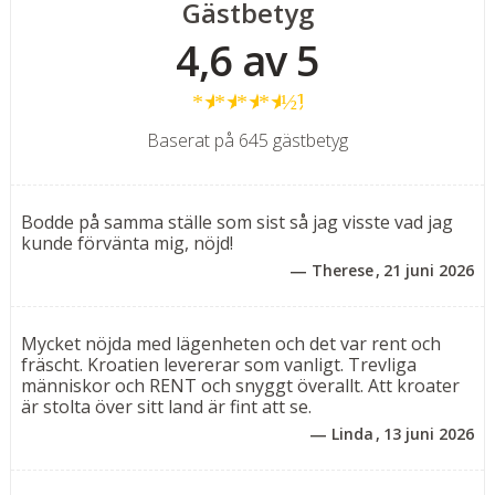
Gästbetyg
byarna på landsbygden. Som gäst på Lägenheter
4,6 av 5
Marija har man tillgång till
Hotell Pasturas
poolområde
och även den vackra klapperstensstranden utanför
★
★
★
★
½
Hotell View
.
Baserat på 645 gästbetyg
Bekväma och funktionella tvårumslägenheter – 40 m²
(2–4 personer)
Trivsamma och välplanerade tvårumslägenheter med
Bodde på samma ställe som sist så jag visste vad jag
balkong – ett utmärkt val för par eller mindre familjer.
kunde förvänta mig, nöjd!
Varje lägenhet består av ett separat sovrum med
Therese
21 juni 2026
dubbelsäng (eller två enkelsängar på förfrågan) samt
ett kombinerat kök och vardagsrum med matplats och
en bäddsoffa/extrasäng (140x200 cm), som passar för 1
Mycket nöjda med lägenheten och det var rent och
fräscht. Kroatien levererar som vanligt. Trevliga
vuxen eller 1–2 barn upp till 15 år.
människor och RENT och snyggt överallt. Att kroater
är stolta över sitt land är fint att se.
Lägenheterna är utrustade med allt du behöver för en
Linda
13 juni 2026
bekväm vistelse: