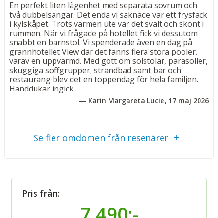
• Luftkonditionering och Wi-Fi
En perfekt liten lägenhet med separata sovrum och
• Satellit-TV och säkerhetsbox
två dubbelsängar. Det enda vi saknade var ett frysfack
i kylskåpet. Trots värmen ute var det svalt och skönt i
• Kök med kylskåp, kaffebryggare, vattenkokare och
rummen. När vi frågade på hotellet fick vi dessutom
mikrovågsugn
snabbt en barnstol. Vi spenderade även en dag på
• Fräscht badrum med badkar, dusch, wc och hårfön
grannhotellet View där det fanns flera stora pooler,
varav en uppvärmd. Med gott om solstolar, parasoller,
skuggiga soffgrupper, strandbad samt bar och
Bad
restaurang blev det en toppendag för hela familjen.
Anlagda badplatåer, den allmänna
Handdukar ingick.
klapperstensstranden utanför Hotell View och Hotell
Karin Margareta Lucie
17 maj 2026
Pasturas poolområde med bland annat poolbar och
barnpool. Vid poolområdet på Hotell Pastura finns
solstolar och parasoller att använda utan kostnad –
Se fler omdömen från resenärer
perfekt för avkopplande dagar i solen.
Vid stranden har du möjlighet att hyra solstolar och
parasoll mot avgift.
Övrigt
Pris från:
15 lägenheter fördelade på 3 våningar. Reception på
7 490:-
Hotell Pastura. Strandhanddukar finns att låna mot en