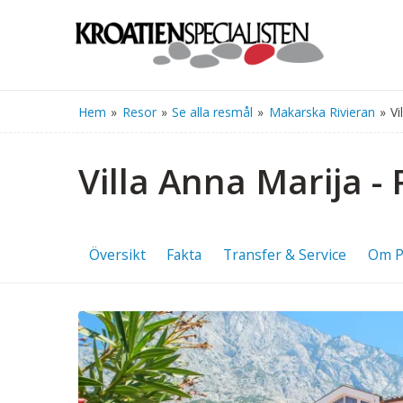
Hem
»
Resor
»
Se alla resmål
»
Makarska Rivieran
»
Vi
Villa Anna Marija -
Översikt
Fakta
Transfer & Service
Om P