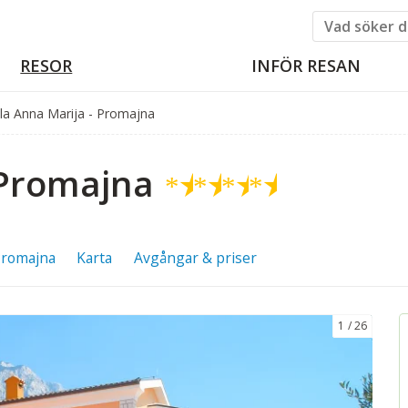
RESOR
INFÖR RESAN
lla Anna Marija - Promajna
 Promajna
★
★
★
★
romajna
Karta
Avgångar & priser
1
26