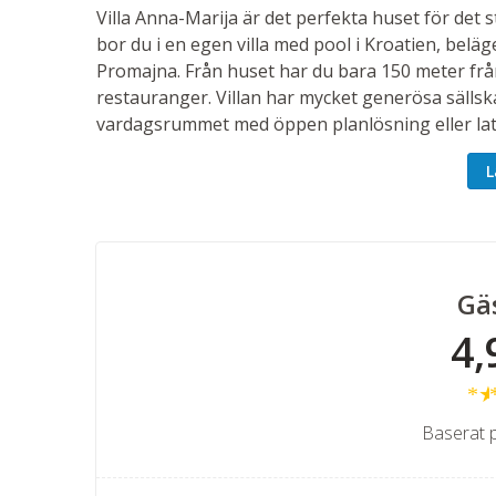
Villa Anna-Marija är det perfekta huset för det s
bor du i en egen villa med pool i Kroatien, beläg
Promajna. Från huset har du bara 150 meter frå
restauranger. Villan har mycket generösa sällska
vardagsrummet med öppen planlösning eller lata
härliga trädgården finns gott om solstolar och 
L
poolen. Avsluta dagen med färsk mat tillagad på 
vänner eller kanske hela tjocka släkten? Passa på
ett underbart land och ett fantastiskt semester
Bottenplan, 100 m²
Gä
Detta är det stora sällskapsutrymmet med ett re
4,
vetter mot havet. Den släta markstenen leder di
lummiga trädgården. Runt solstolarna blandas d
lavendel från den blomstrande trädgården. Här s
insynsskyddande trädgården.
Baserat 
Köket är utrustat med två kylskåp, frys, diskm