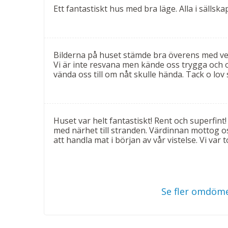
och brödrost.
Ett fantastiskt hus med bra läge. Alla i sällska
1:a Våningen, 100 m²
På första våningen finns det plats för 12 person
dubbelrum med balkong samt två dubbelrum ut
Bilderna på huset stämde bra överens med ver
Samtliga rum är luftkonditionerade och utrusta
Vi är inte resvana men kände oss trygga oc
har eget badrum med dusch, wc och hårfön.
vända oss till om nåt skulle hända. Tack o lov 
2:a Våningen, 100 m²
På andra våningen finns en rymlig lägenhet för
Huset var helt fantastiskt! Rent och superfint
ett stort vardagsrum med soffa och dubbelsän
med närhet till stranden. Värdinnan mottog o
en makalös utsikt över havet och solnedgången
att handla mat i början av vår vistelse. Vi var to
Lägenheten är luftkonditionerad, har eget bad
säkerhetsbox, Wi-Fi samt TV.
Huset har totalt 7 sovrum och 6 badrum med plat
Se fler omdöme
rummen har gott om utrymme för att kunna lägga 
anpassa boendet efter sällskapets storlek och 