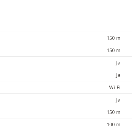
d solsängar, omgiven av en grönskande trädgård.
150 m
, tvättmaskin, strykjärn, spjälsäng, barnstol,
150 m
garage. Värdinnan bor i en avskild del av huset.
går. Gratis Wi-Fi finns i hela huset. Husdjur och
Ja
Ja
Wi-Fi
Ja
150 m
100 m