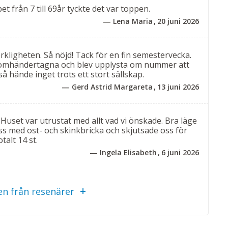
pet från 7 till 69år tyckte det var toppen.
Lena Maria
20 juni 2026
er. Där finns två trippelrum med stor balkong, ett
an balkong.
kligheten. Så nöjd! Tack för en fin semestervecka.
de med kylskåp, säkerhetsbox, Wi-Fi samt TV. Alla rum
h omhändertagna och blev upplysta om nummer att
så hände inget trots ett stort sällskap.
Gerd Astrid Margareta
13 juni 2026
 4 personer. Där finns ett sovrum med dubbelsäng och
! Huset var utrustat med allt vad vi önskade. Bra läge
g. Lägenhetens höjdpunkt är balkongen som bjuder på
ss med ost- och skinkbricka och skjutsade oss för
.
talt 14 st.
rum, pentry med enklare köksutrustning,
Ingela Elisabeth
6 juni 2026
s för 16 personer i ordinarie sängar. De flesta
n från resenärer
till 1–2 extrabäddar, vilket gör det enkelt att
behov.