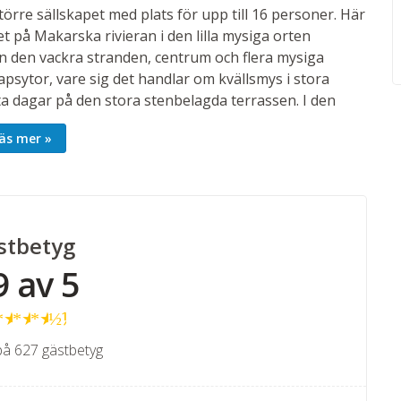
törre sällskapet med plats för upp till 16 personer. Här
et på Makarska rivieran i den lilla mysiga orten
n den vackra stranden, centrum och flera mysiga
psytor, vare sig det handlar om kvällsmys i stora
 dagar på den stora stenbelagda terrassen. I den
här kan du även njuta av ett uppfriskande dopp i
äs mer
husets grill. Är ni kanske en stor familj, en grupp
 att fira ett jubileum eller en födelsedag tillsammans i
hus!
stbetyg
jält kök som man passerar på väg ut till terrassen som
9 av 5
g vidare ner mot poolen som är fint placerad i den
often av pinjeträden med den friska doften av
lappnar du av och njuter av lugnet i den
★
★
★
★
½
på 627 gästbetyg
askin, ugn, mikrovågsugn, kaffebryggare, vattenkokare