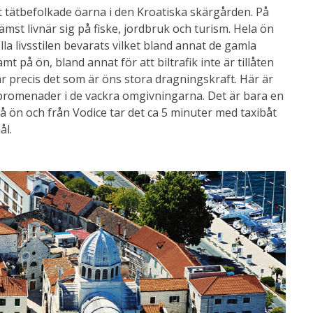
t tätbefolkade öarna i den Kroatiska skärgården. På
mst livnär sig på fiske, jordbruk och turism. Hela ön
lla livsstilen bevarats vilket bland annat de gamla
t på ön, bland annat för att biltrafik inte är tillåten
 precis det som är öns stora dragningskraft. Här är
 promenader i de vackra omgivningarna. Det är bara en
å ön och från Vodice tar det ca 5 minuter med taxibåt
ål.