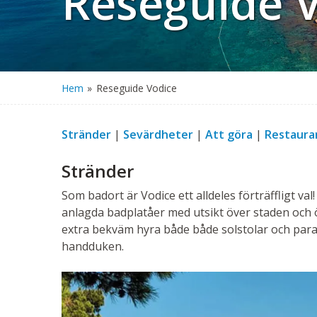
Reseguide 
Hem
»
Reseguide Vodice
Stränder
|
Sevärdheter
|
Att göra
|
Restaura
Stränder
Som badort är Vodice ett alldeles förträffligt v
anlagda badplatåer med utsikt över staden och ö
extra bekväm hyra både både solstolar och paras
handduken.