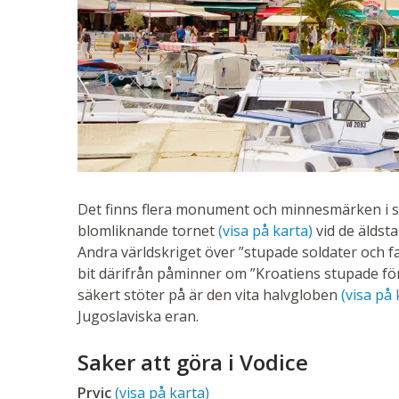
Det finns flera monument och minnesmärken i st
blomliknande tornet
(visa på karta)
vid de äldst
Andra världskriget över ”stupade soldater och f
bit därifrån påminner om ”Kroatiens stupade f
säkert stöter på är den vita halvgloben
(visa på 
Jugoslaviska eran.
Saker att göra i Vodice
Prvic
(visa på karta)