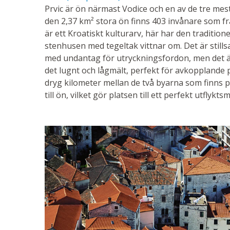
Prvic är ön närmast Vodice och en av de tre mes
den 2,37 km² stora ön finns 403 invånare som frä
är ett Kroatiskt kulturarv, här har den traditione
stenhusen med tegeltak vittnar om. Det är stillsam
med undantag för utryckningsfordon, men det är
det lugnt och lågmält, perfekt för avkopplande
dryg kilometer mellan de två byarna som finns p
till ön, vilket gör platsen till ett perfekt utflyktsm