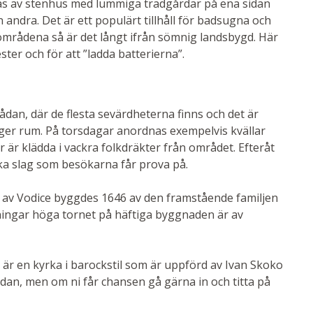
as av stenhus med lummiga trädgårdar på ena sidan
andra. Det är ett populärt tillhåll för badsugna och
 områdena så är det långt ifrån sömnig landsbygd. Här
ter och för att ”ladda batterierna”.
dan, där de flesta sevärdheterna finns och det är
 äger rum. På torsdagar anordnas exempelvis kvällar
 är klädda i vackra folkdräkter från området. Efteråt
ika slag som besökarna får prova på.
n av Vodice byggdes 1646 av den framstående familjen
ningar höga tornet på häftiga byggnaden är av
är en kyrka i barockstil som är uppförd av Ivan Skoko
sidan, men om ni får chansen gå gärna in och titta på