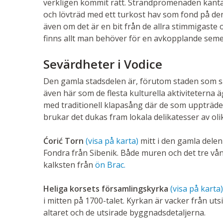
verkligen kommit rätt. Strandpromenaden kant
och lövträd med ett turkost hav som fond på den 
även om det är en bit från de allra stimmigaste
finns allt man behöver för en avkopplande semes
Sevärdheter i Vodice
Den gamla stadsdelen är, förutom staden som så
även här som de flesta kulturella aktiviteterna
med traditionell klapasång där de som uppträder
brukar det dukas fram lokala delikatesser av ol
Ćorić Torn
(visa på karta)
mitt i den gamla dele
Fondra från Sibenik. Både muren och det tre vå
kalksten från
ön Brac.
Heliga korsets församlingskyrka
(visa på karta)
i mitten på 1700-talet. Kyrkan är vacker från ut
altaret och de utsirade byggnadsdetaljerna.