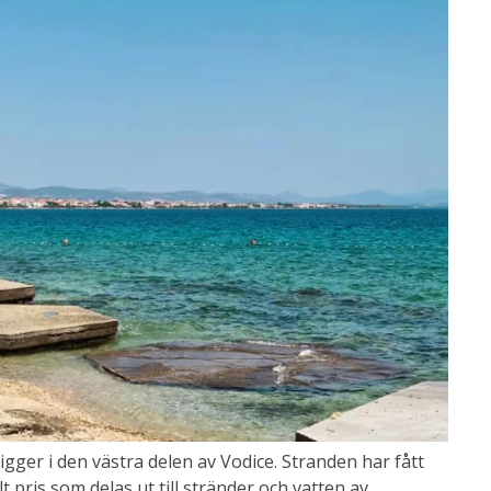
 ligger i den västra delen av Vodice. Stranden har fått
t pris som delas ut till stränder och vatten av