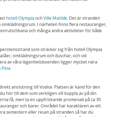
ast
hotell Olympia
och
Ville Matilde
. Det är stranden
ch omklädningsrum. I närheten finns flera restauranger,
attenrutschkana och många andra aktiviteter för både
perstensstrand som sträcker sig från hotell Olympia
dplatåer, omklädningsrum och duschar, och vid
era av våra lägenhetsboenden ligger mycket nära
a Pina
.
direkt anslutning till Vodice. Platsen är känd för den
du hör till dem som verkligen vill koppla av på din
onerna få, men ta en uppfriskande promenad på ca 30
tauranger och barer. Området har karaktären av ett
era semestern eller resan på stranden så har du