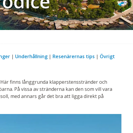
Vodice
nger
|
Underhållning
|
Resenärernas tips
|
Övrigt
al! Här finns långgrunda klapperstensstränder och
arna. På vissa av stränderna kan den som vill vara
oll, med annars går det bra att ligga direkt på