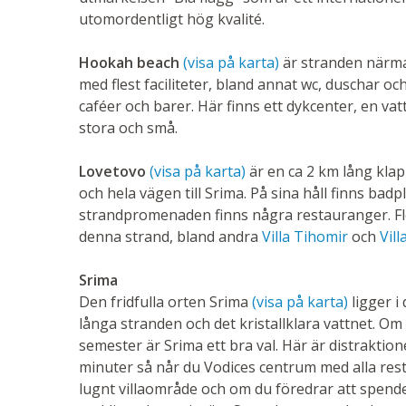
utomordentligt hög kvalité.
Hookah beach
(visa på karta)
är stranden närm
med flest faciliteter, bland annat wc, duschar o
caféer och barer. Här finns ett dykcenter, en v
stora och små.
Lovetovo
(visa på karta)
är en ca 2 km lång klap
och hela vägen till Srima. På sina håll finns ba
strandpromenaden finns några restauranger. Fl
denna strand, bland andra
Villa Tihomir
och
Vill
Srima
Den fridfulla orten Srima
(visa på karta)
ligger i 
långa stranden och det kristallklara vattnet. Om 
semester är Srima ett bra val. Här är distrakti
minuter så når du Vodices centrum med alla res
lugnt villaområde och om du föredrar att spend