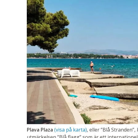
Plava Plaza
(visa på karta)
, eller ”Blå Stranden”,
utmärkelsen ”Blå flagg” som är ett internationell