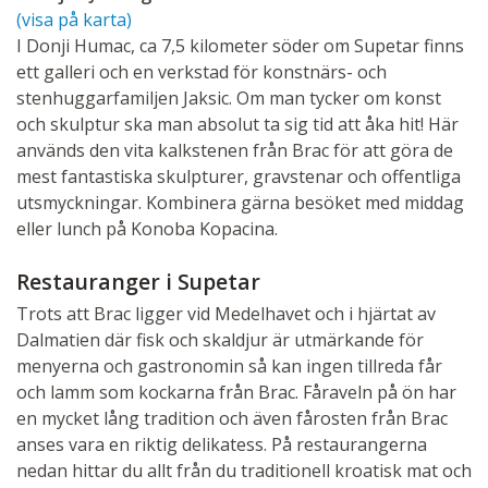
(visa på karta)
I Donji Humac, ca 7,5 kilometer söder om Supetar finns
ett galleri och en verkstad för konstnärs- och
stenhuggarfamiljen Jaksic. Om man tycker om konst
och skulptur ska man absolut ta sig tid att åka hit! Här
används den vita kalkstenen från Brac för att göra de
mest fantastiska skulpturer, gravstenar och offentliga
utsmyckningar. Kombinera gärna besöket med middag
eller lunch på Konoba Kopacina.
Restauranger i Supetar
Trots att Brac ligger vid Medelhavet och i hjärtat av
Dalmatien där fisk och skaldjur är utmärkande för
menyerna och gastronomin så kan ingen tillreda får
och lamm som kockarna från Brac. Fåraveln på ön har
en mycket lång tradition och även fårosten från Brac
anses vara en riktig delikatess. På restaurangerna
nedan hittar du allt från du traditionell kroatisk mat och