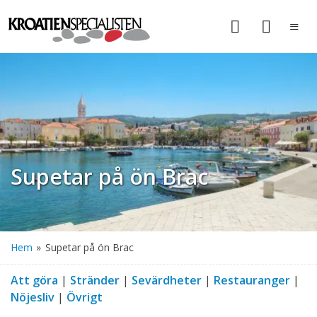
Supetar på ön Brac
Hem
»
Supetar på ön Brac
Att göra
|
Stränder
|
Sevärdheter
|
Restauranger
|
Nöjesliv
|
Övrigt