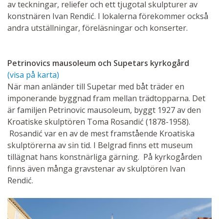
av teckningar, reliefer och ett tjugotal skulpturer av
konstnären Ivan Rendić. I lokalerna förekommer också
andra utställningar, föreläsningar och konserter.
Petrinovics mausoleum och Supetars kyrkogård
(visa på karta)
När man anländer till Supetar med båt träder en
imponerande byggnad fram mellan trädtopparna. Det
är familjen Petrinovic mausoleum, byggt 1927 av den
Kroatiske skulptören Toma Rosandić (1878-1958).
Rosandić var en av de mest framstående Kroatiska
skulptörerna av sin tid. I Belgrad finns ett museum
tillägnat hans konstnärliga gärning. På kyrkogården
finns även många gravstenar av skulptören Ivan
Rendić.