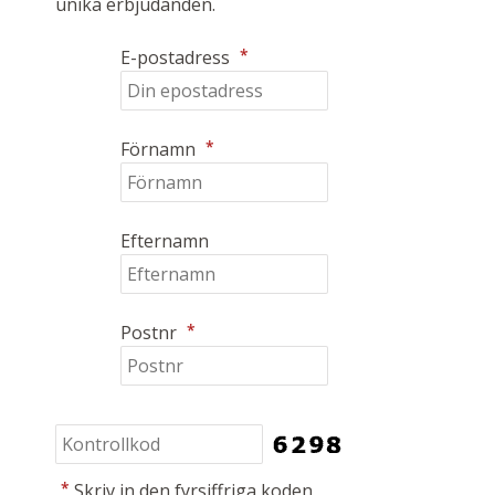
unika erbjudanden.
*
E-postadress
*
Förnamn
Efternamn
*
Postnr
*
Skriv in den fyrsiffriga koden