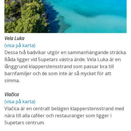
Vela Luka
(visa på karta)
Dessa två badvikar utgör en sammanhängande sträcka.
Båda ligger vid Supetars västra ände. Vela Luka är en
långgrund klapperstensstrand som passar bra till
barnfamiljer och de som inte är så mycket för att
simma.
Vlačica
(visa på karta)
Vlačica är en centralt belägen klapperstensstrand med
nära till alla caféer och restauranger som ligger i
Supetars centrum.