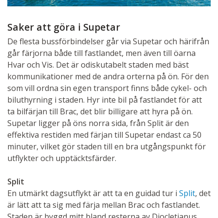
Saker att göra i Supetar
De flesta bussförbindelser går via Supetar och härifrån
går färjorna både till fastlandet, men även till öarna
Hvar och Vis. Det är odiskutabelt staden med bäst
kommunikationer med de andra orterna på ön. För den
som vill ordna sin egen transport finns både cykel- och
biluthyrning i staden. Hyr inte bil på fastlandet för att
ta bilfärjan till Brac, det blir billigare att hyra på ön.
Supetar ligger på öns norra sida, från Split är den
effektiva restiden med färjan till Supetar endast ca 50
minuter, vilket gör staden till en bra utgångspunkt för
utflykter och upptäcktsfärder.
Split
En utmärkt dagsutflykt är att ta en guidad tur i
Split
, det
är lätt att ta sig med färja mellan Brac och fastlandet.
Staden är byggd mitt bland resterna av Diocletianus