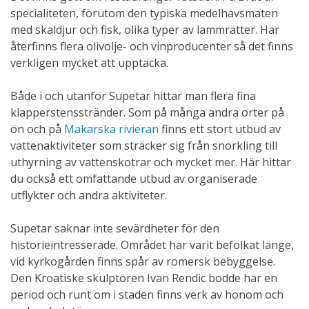
specialiteten, förutom den typiska medelhavsmaten
med skaldjur och fisk, olika typer av lammrätter. Här
återfinns flera olivolje- och vinproducenter så det finns
verkligen mycket att upptäcka.
Både i och utanför Supetar hittar man flera fina
klapperstensstränder. Som på många andra orter på
ön och på
Makarska rivieran
finns ett stort utbud av
vattenaktiviteter som sträcker sig från snorkling till
uthyrning av vattenskotrar och mycket mer. Här hittar
du också ett omfattande utbud av organiserade
utflykter och andra aktiviteter.
Supetar saknar inte sevärdheter för den
historieintresserade. Området har varit befolkat länge,
vid kyrkogården finns spår av romersk bebyggelse.
Den Kroatiske skulptören Ivan Rendic bodde här en
period och runt om i staden finns verk av honom och