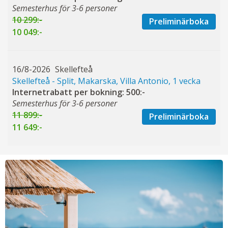
Semesterhus för 3-6 personer
10 299:-
Preliminärboka
10 049:-
16/8-2026
Skellefteå
Skellefteå - Split, Makarska, Villa Antonio, 1 vecka
Internetrabatt per bokning: 500:-
Semesterhus för 3-6 personer
11 899:-
Preliminärboka
11 649:-