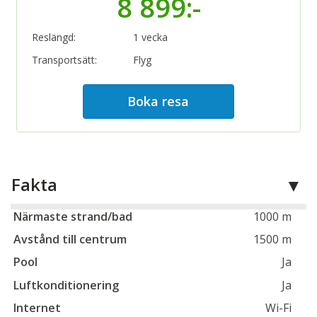
8 899:-
Reslängd:
1 vecka
Transportsätt:
Flyg
Boka resa
Fakta
Närmaste strand/bad
1000 m
Avstånd till centrum
1500 m
Pool
Ja
Luftkonditionering
Ja
Internet
Wi-Fi