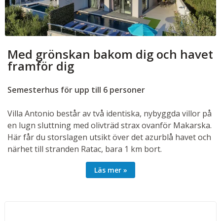
Med grönskan bakom dig och havet
framför dig
Semesterhus för upp till 6 personer
Villa Antonio består av två identiska, nybyggda villor på
en lugn sluttning med olivträd strax ovanför Makarska.
Här får du storslagen utsikt över det azurblå havet och
närhet till stranden Ratac, bara 1 km bort.
Villorna kan hyras var för sig eller tillsammans –
Läs mer
perfekt för två familjer eller en större grupp som vill
resa ihop men ändå ha varsitt boende. Varje hus
rymmer upp till 6 personer och erbjuder två
våningsplan med: