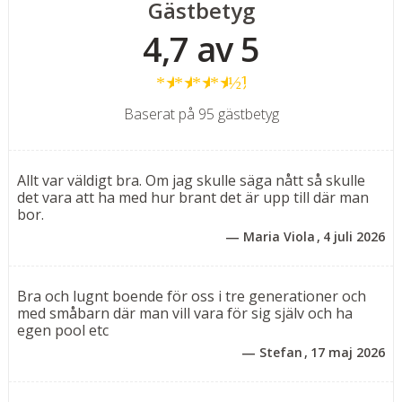
Gästbetyg
Tre sovrum med dubbelsäng och eget badrum
4,7 av 5
Rymligt vardagsrum i öppen planlösning mot köket
★
★
★
★
½
Uppvärmd utomhuspool, terrass med solstolar och
grill
Baserat på 95 gästbetyg
Planlösning – våningsplan
Allt var väldigt bra. Om jag skulle säga nått så skulle
Båda husen har totalt tre sovrum, alla med dubbelsäng
det vara att ha med hur brant det är upp till där man
och privat badrum i direkt anslutning. På övervåningen
bor.
finns en rymlig balkong där du kan njuta av den
Maria Viola
4 juli 2026
fängslande havsutsikten. Bottenvåningen har en
öppen och luftig planlösning med ett stilrent,
välutrustat kök, stor matplats och generöst
Bra och lugnt boende för oss i tre generationer och
med småbarn där man vill vara för sig själv och ha
vardagsrum – härifrån når du direkt den stenlagda
egen pool etc
terrassen med pool, utemöbler och grill.
Stefan
17 maj 2026
Koppla av i solstolen, ta ett dopp i poolen och avrunda
dagen med en grillmiddag i solnedgången – en