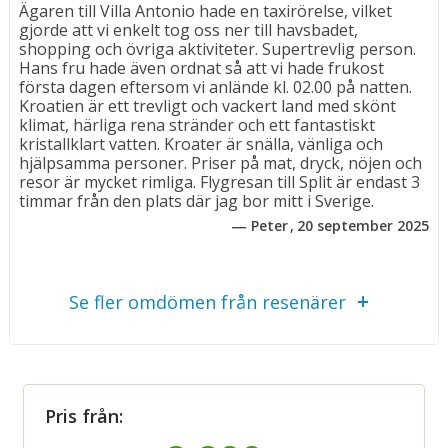
Ägaren till Villa Antonio hade en taxirörelse, vilket
semester att minnas.
gjorde att vi enkelt tog oss ner till havsbadet,
shopping och övriga aktiviteter. Supertrevlig person.
Hans fru hade även ordnat så att vi hade frukost
Bad
första dagen eftersom vi anlände kl. 02.00 på natten.
Uppvärmd pool ( 2,5 x 8,5 m) 1,5 m djup.
Kroatien är ett trevligt och vackert land med skönt
klimat, härliga rena stränder och ett fantastiskt
Övrigt
kristallklart vatten. Kroater är snälla, vänliga och
hjälpsamma personer. Priser på mat, dryck, nöjen och
Antal gäster: 6 personer. Totalt 160m². Tvättmaskin,
resor är mycket rimliga. Flygresan till Split är endast 3
diskmaskin, kaffemaskin, mikro, hårfön, lakan,
timmar från den plats där jag bor mitt i Sverige.
handdukar. Parkering. Avresestädning ingår, men
Peter
20 september 2025
ingen städning utförs under vistelsen. Rökning ej
tillåtet.
Huset ligger på en höjd med en backe från stranden –
Se fler omdömen från resenärer
belöningen är den vackra utsikten.
Observera: Bilderna är endast för referens. Villorna är
identiska och skiljer sig endast i inredningsdetaljer. I
bokningsbekräftelsen framgår vilken villa som är
Pris från:
reserverad.