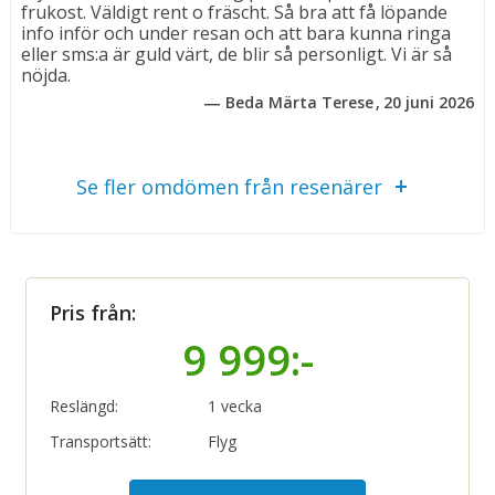
Lägenheterna är utrustade med luftkonditionering, Wi-
frukost. Väldigt rent o fräscht. Så bra att få löpande
Fi, platt-TV med satellitkanaler, telefon,
info inför och under resan och att bara kunna ringa
eller sms:a är guld värt, de blir så personligt. Vi är så
kylskåp, vattenkokare, mikrovågsugn, säkerhetsbox,
nöjda.
hårfön och rymligt badrum med dusch och badkar, wc
Beda Märta Terese
20 juni 2026
och gratis badprodukter.
Bad
Se fler omdömen från resenärer
Klapperstensstrand samt hotellets inomhus- och
utomhuspool.
Utomhuspool 60 m²
Uppvärmd inomhuspool 24 m²
Pris från:
Måltider
9 999:-
Frukostbuffé ingår.
Övrigt
Reslängd:
1 vecka
Byggt 2014. 24-timmarsreception. Restaurang, bar,
Transportsätt:
Flyg
kafé, pool, spa-avdelning med inomhuspool samt gym.
Uppvärmd utomhuspool. Rymlig konferenssal för 60