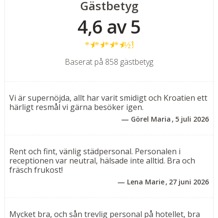
Gästbetyg
25m²).
4,6 av 5
Rummen finns i två varianter, det ena med
dubbelsäng (180 x 200 cm) för 2 personer och det
★
★
★
★
½
andra med dubbelsäng (180 x 200 cm) för 2 personer
samt en extra säng (90 x 200 cm) för tredje person. Rum
Baserat på 858 gästbetyg
med balkong mot havssida mot tillägg.
Rummen är utrustade med luftkonditionering, Wi-Fi,
platt-TV med satellitkanaler, telefon, kylskåp,
Vi är supernöjda, allt har varit smidigt och Kroatien ett
vattenkokare, säkerhetsbox, hårfön och badrum med
härligt resmål vi gärna besöker igen.
dusch, wc och gratis badprodukter.
Görel Maria
5 juli 2026
Lägenheter
Enrumslägenhet för 2-4 personer utan balkong.
Rent och fint, vänlig städpersonal. Personalen i
receptionen var neutral, hälsade inte alltid. Bra och
Moderna enrumslägenheter (32m² - 42m²) består av ett
fräsch frukost!
pentry, kombinerat sovrum med dubbelsäng (180 x 200
Lena Marie
27 juni 2026
cm) och bäddsoffa (160 x 190 cm) rekommenderas för 1
vuxen eller 1-2 barn upp till 15 år. Utsikt mot
småbåtshamnen.
Mycket bra, och sån trevlig personal på hotellet, bra