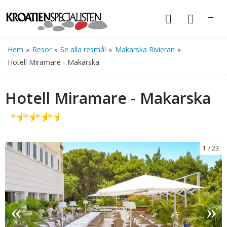
Hem
»
Resor
»
Se alla resmål
»
Makarska Rivieran
»
Hotell Miramare - Makarska
Hotell Miramare - Makarska
★
★
★
★
1
23