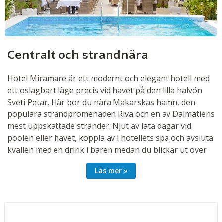
Centralt och strandnära
Hotel Miramare är ett modernt och elegant hotell med
ett oslagbart läge precis vid havet på den lilla halvön
Sveti Petar. Här bor du nära Makarskas hamn, den
populära strandpromenaden Riva och en av Dalmatiens
mest uppskattade stränder. Njut av lata dagar vid
poolen eller havet, koppla av i hotellets spa och avsluta
kvällen med en drink i baren medan du blickar ut över
Adriatiska havet. För den som vill upptäcka mer väntar
Läs mer
härliga dagsutflykter till både ön Brač och den
historiska staden Split.
Rum
Trevliga dubbelrum för 2-3 personer med balkong (20-