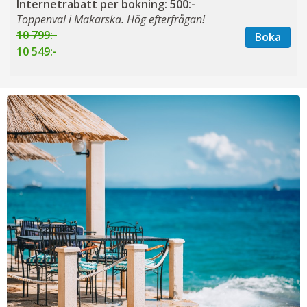
Internetrabatt per bokning: 500:-
Toppenval i Makarska. Hög efterfrågan!
10 799:-
Boka
10 549:-