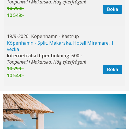
Toppenval i Makarska. Hög efterfrågan!
10 799:-
Boka
10 549:-
19/9-2026
Köpenhamn - Kastrup
Köpenhamn - Split, Makarska, Hotell Miramare, 1
vecka
Internetrabatt per bokning: 500:-
Toppenval i Makarska. Hög efterfrågan!
10 799:-
Boka
10 549:-