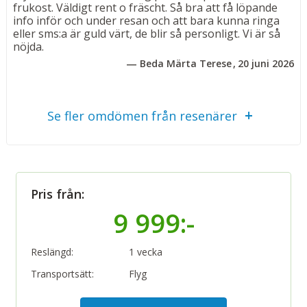
Lägenheterna är utrustade med luftkonditionering, Wi-
frukost. Väldigt rent o fräscht. Så bra att få löpande
Fi, platt-TV med satellitkanaler, telefon,
info inför och under resan och att bara kunna ringa
eller sms:a är guld värt, de blir så personligt. Vi är så
kylskåp, vattenkokare, mikrovågsugn, säkerhetsbox,
nöjda.
hårfön och rymligt badrum med dusch och badkar, wc
Beda Märta Terese
20 juni 2026
och gratis badprodukter.
Bad
Se fler omdömen från resenärer
Klapperstensstrand samt hotellets inomhus- och
utomhuspool.
Utomhuspool 60 m²
Uppvärmd inomhuspool 24 m²
Pris från:
Måltider
9 999:-
Frukostbuffé ingår.
Övrigt
Reslängd:
1 vecka
Byggt 2014. 24-timmarsreception. Restaurang, bar,
Transportsätt:
Flyg
kafé, pool, spa-avdelning med inomhuspool samt gym.
Uppvärmd utomhuspool. Rymlig konferenssal för 60