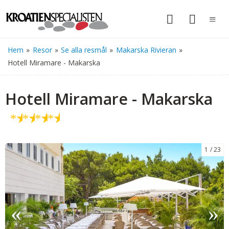
Hem
»
Resor
»
Se alla resmål
»
Makarska Rivieran
»
Hotell Miramare - Makarska
Hotell Miramare - Makarska
★
★
★
★
1
23