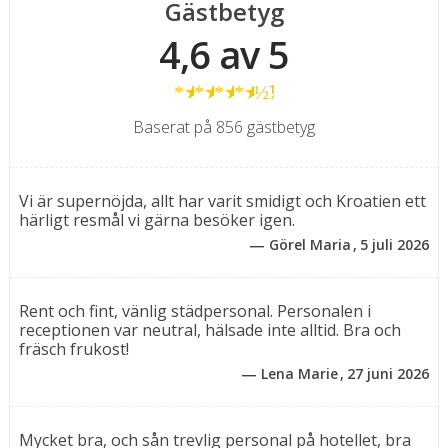
Gästbetyg
25m²).
4,6 av 5
Rummen finns i två varianter, det ena med
dubbelsäng (180 x 200 cm) för 2 personer och det
★
★
★
★
½
andra med dubbelsäng (180 x 200 cm) för 2 personer
samt en extra säng (90 x 200 cm) för tredje person. Rum
Baserat på 856 gästbetyg
med balkong mot havssida mot tillägg.
Rummen är utrustade med luftkonditionering, Wi-Fi,
platt-TV med satellitkanaler, telefon, kylskåp,
Vi är supernöjda, allt har varit smidigt och Kroatien ett
vattenkokare, säkerhetsbox, hårfön och badrum med
härligt resmål vi gärna besöker igen.
dusch, wc och gratis badprodukter.
Görel Maria
5 juli 2026
Lägenheter
Enrumslägenhet för 2-4 personer utan balkong.
Rent och fint, vänlig städpersonal. Personalen i
receptionen var neutral, hälsade inte alltid. Bra och
Moderna enrumslägenheter (32m² - 42m²) består av ett
fräsch frukost!
pentry, kombinerat sovrum med dubbelsäng (180 x 200
Lena Marie
27 juni 2026
cm) och bäddsoffa (160 x 190 cm) rekommenderas för 1
vuxen eller 1-2 barn upp till 15 år. Utsikt mot
småbåtshamnen.
Mycket bra, och sån trevlig personal på hotellet, bra