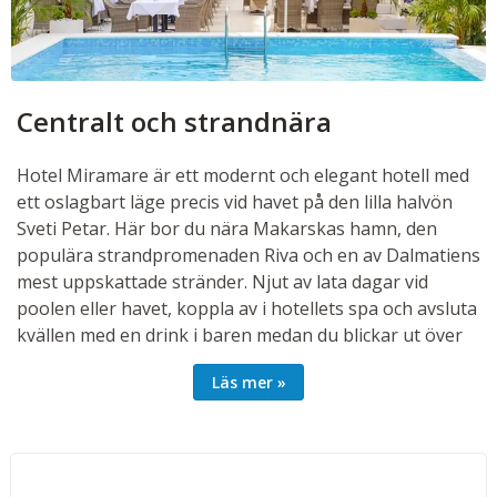
Centralt och strandnära
Hotel Miramare är ett modernt och elegant hotell med
ett oslagbart läge precis vid havet på den lilla halvön
Sveti Petar. Här bor du nära Makarskas hamn, den
populära strandpromenaden Riva och en av Dalmatiens
mest uppskattade stränder. Njut av lata dagar vid
poolen eller havet, koppla av i hotellets spa och avsluta
kvällen med en drink i baren medan du blickar ut över
Adriatiska havet. För den som vill upptäcka mer väntar
Läs mer
härliga dagsutflykter till både ön Brač och den
historiska staden Split.
Rum
Trevliga dubbelrum för 2-3 personer med balkong (20-