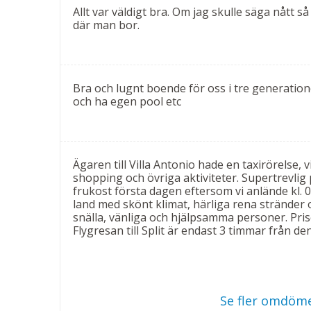
Allt var väldigt bra. Om jag skulle säga nått så
där man bor.
Koppla av i solstolen, ta ett dopp i poolen och
semester att minnas.
Bad
Bra och lugnt boende för oss i tre generation
Uppvärmd pool ( 2,5 x 8,5 m) 1,5 m djup.
och ha egen pool etc
Övrigt
Antal gäster: 6 personer. Totalt 160m². Tvättmas
handdukar. Parkering. Avresestädning ingår, me
Ägaren till Villa Antonio hade en taxirörelse, v
shopping och övriga aktiviteter. Supertrevlig
tillåtet.
frukost första dagen eftersom vi anlände kl. 02
Huset ligger på en höjd med en backe från stran
land med skönt klimat, härliga rena stränder oc
snälla, vänliga och hjälpsamma personer. Pris
Observera: Bilderna är endast för referens. Villor
Flygresan till Split är endast 3 timmar från den
inredningsdetaljer. I bokningsbekräftelsen framg
Se fler omdöme