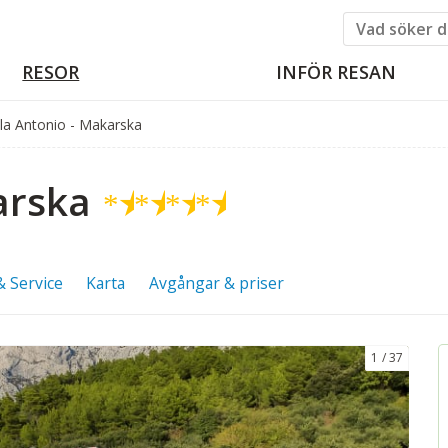
RESOR
INFÖR RESAN
lla Antonio - Makarska
arska
★
★
★
★
& Service
Karta
Avgångar & priser
1
37