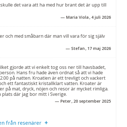
 skulle det vara att ha med hur brant det är upp till
 avrunda dagen med en grillmiddag i solnedgången – en
Maria Viola
4 juli 2026
er och med småbarn där man vill vara för sig själv
Stefan
17 maj 2026
kin, diskmaskin, kaffemaskin, mikro, hårfön, lakan,
n ingen städning utförs under vistelsen. Rökning ej
ilket gjorde att vi enkelt tog oss ner till havsbadet,
 person. Hans fru hade även ordnat så att vi hade
.00 på natten. Kroatien är ett trevligt och vackert
den – belöningen är den vackra utsikten.
h ett fantastiskt kristallklart vatten. Kroater är
er på mat, dryck, nöjen och resor är mycket rimliga.
na är identiska och skiljer sig endast i
 plats där jag bor mitt i Sverige.
år vilken villa som är reserverad.
Peter
20 september 2025
n från resenärer