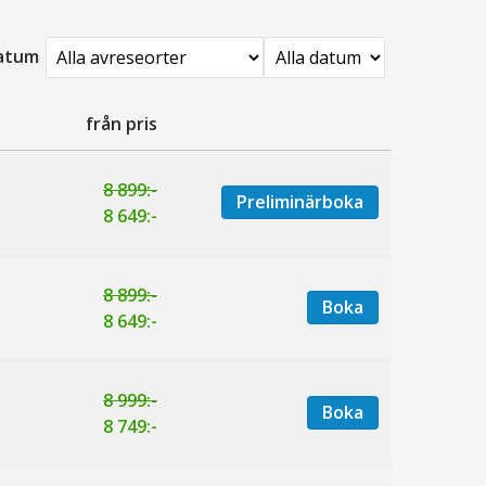
datum
från pris
8 899:-
Preliminärboka
8 649:-
8 899:-
Boka
8 649:-
8 999:-
Boka
8 749:-