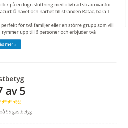
illor på en lugn sluttning med olivträd strax ovanför
azurblå havet och närhet till stranden Ratac, bara 1
 perfekt för två familjer eller en större grupp som vill
 rymmer upp till 6 personer och erbjuder två
äs mer
um
t köket
r och grill
stbetyg
7 av 5
elsäng och privat badrum i direkt anslutning. På
★
★
★
★
½
n njuta av den fängslande havsutsikten.
på 95 gästbetyg
ing med ett stilrent, välutrustat kök, stor matplats
ekt den stenlagda terrassen med pool, utemöbler och