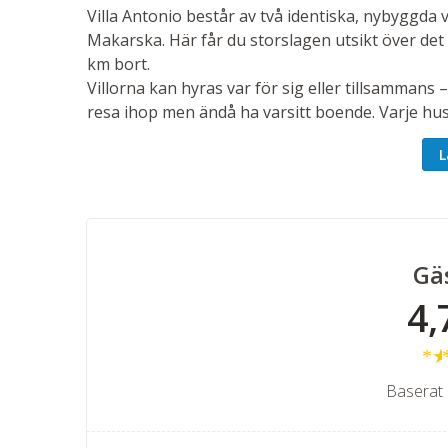
Villa Antonio består av två identiska, nybyggda v
Makarska. Här får du storslagen utsikt över det 
km bort.
Villorna kan hyras var för sig eller tillsammans –
resa ihop men ändå ha varsitt boende. Varje hus
våningsplan med:
L
Tre sovrum med dubbelsäng och eget badr
Rymligt vardagsrum i öppen planlösning mo
Uppvärmd utomhuspool, terrass med solstola
Gä
4,
Planlösning – våningsplan
Båda husen har totalt tre sovrum, alla med dubb
övervåningen finns en rymlig balkong där du ka
Baserat 
Bottenvåningen har en öppen och luftig planlösn
och generöst vardagsrum – härifrån når du dir
grill.