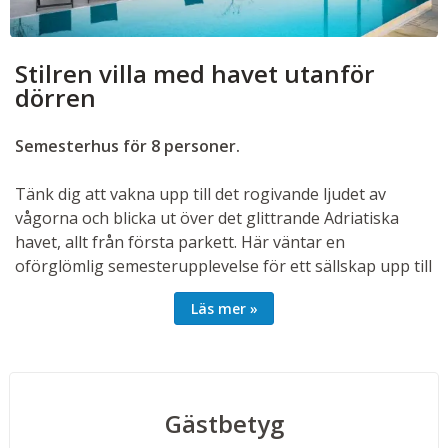
Stilren villa med havet utanför
dörren
Semesterhus för 8 personer.
Tänk dig att vakna upp till det rogivande ljudet av
vågorna och blicka ut över det glittrande Adriatiska
havet, allt från första parkett. Här väntar en
oförglömlig semesterupplevelse för ett sällskap upp till
8 gäster. I denna strandnära villa kombineras lyx,
Läs mer
komfort och naturskönhet. Med privat pool,
avkopplande jacuzzi och stranden precis utanför
dörren har du allt du behöver för en avkopplande och
minnesvärd semester i Kroatien.
Gästbetyg
För den som vill utforska området ligger den historiska