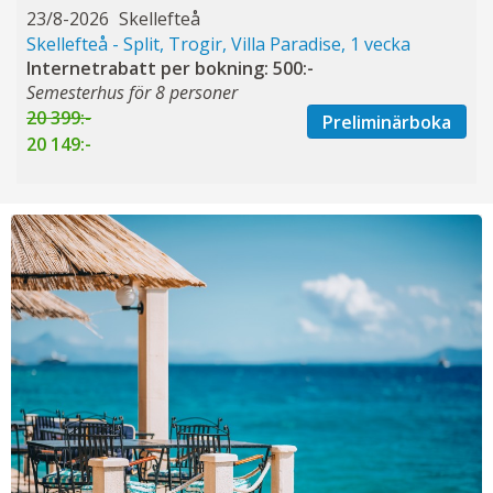
23/8-2026
Skellefteå
Skellefteå - Split, Trogir, Villa Paradise, 1 vecka
Internetrabatt per bokning: 500:-
Semesterhus för 8 personer
20 399:-
Preliminärboka
20 149:-