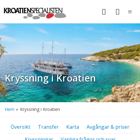
Kryssning i Kroatien
Hem
»
Kryssning i Kroatien
Översikt
Transfer
Karta
Avgångar & priser
Kryssningar
Vanliga frågor och svar