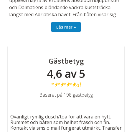
uppleva några av Kroatiens absoluta höjdpunkter
och Dalmatiens bländande vackra kuststräcka
längst med Adriatiska havet. Från båten visar sig
kusten och det kristallklara vattnet i all sin prakt,
Läs mer
och på kryssningen finns dessutom gott om tid att
njuta av landskapet som sakta drar förbi. På
båtarna serveras mat och dryck från lokala
råvaror, kockarna ombord bjuder på traditionell
mat och goda viner från landets mest kända
Gästbetyg
vingårdar.
4,6 av 5
Fartygen stannar vid oexploaterade badvikar och
★
★
★
★
½
romantiska stränder, en mångfald av lika
svårtillgängliga som underbara badplatser som en
Baserat på 198 gästbetyg
hotellvistelse oftast inte kan erbjuda. Där kan man
simma, snorkla och dyka eller bara njuta av den
fantastiska naturen.
Ovanligt rymlig dusch/toa för att vara en hytt.
Rummet och båten som helhet fräsch och fin.
På en skärgårdskryssning sker resan i korta
Kontakt via sms o mail fungerat utmärkt. Transfer