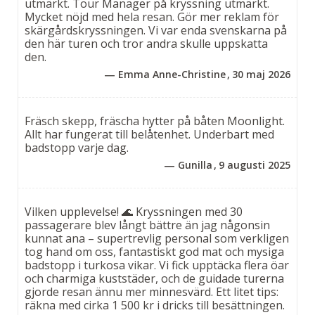
utmärkt. Tour Manager på kryssning utmärkt.
etapper och det finns hela tiden något att uppleva.
Mycket nöjd med hela resan. Gör mer reklam för
Vid slutet av varje dag lägger vi till vid en ny ort och
skärgårdskryssningen. Vi var enda svenskarna på
passar självklart på att utforska omgivningarna
den här turen och tror andra skulle uppskatta
och restauranglivet. Samtidigt finns den ständigt
den.
närvarande storheten i det lilla: ett spegelblankt
Emma Anne-Christine
30 maj 2026
turkost hav, en stilla solnedgång, sältan i
medelhavets ljumma bris. På båten finns bara nu,
Fräsch skepp, fräscha hytter på båten Moonlight.
mellan himmel och hav försvinner vardagen över
Allt har fungerat till belåtenhet. Underbart med
relingen och lugnet sjunker in. Ovan däck finns
badstopp varje dag.
gott om utrymme för att slappna av under
Gunilla
9 augusti 2025
Medelhavets sol på något av soldäcken eller
koppla av med en god bok i skuggan.
Vilken upplevelse! 🌊 Kryssningen med 30
passagerare blev långt bättre än jag någonsin
En kryssning i Kroatiens skärgård är ett perfekt
kunnat ana – supertrevlig personal som verkligen
sätt att ladda batterierna för alla som vill prova på,
tog hand om oss, fantastiskt god mat och mysiga
eller redan förälskat sig i båtlivets härliga atmosfär
badstopp i turkosa vikar. Vi fick upptäcka flera öar
och samtidigt vill uppleva så mycket av Kroatien
och charmiga kuststäder, och de guidade turerna
gjorde resan ännu mer minnesvärd. Ett litet tips:
som möjligt.
räkna med cirka 1 500 kr i dricks till besättningen.