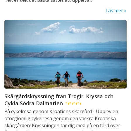
helt enkelt det bästa sättet att uppleva...
Läs mer
Skärgårdskryssning från Trogir: Kryssa och
Cykla Södra Dalmatien
★
★
★
★
På cykelresa genom Kroatiens skärgård - Upplev en
oförglömlig cykelresa genom den vackra Kroatiska
skärgården! Kryssningen tar dig med på en färd över