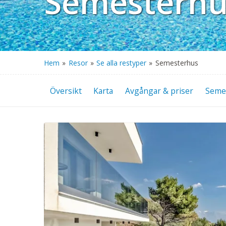
Semesterhus
Hem
»
Resor
»
Se alla restyper
»
Semesterhus
Översikt
Karta
Avgångar & priser
Seme