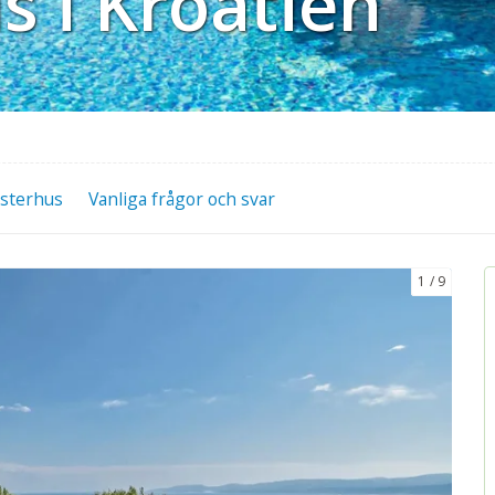
 i Kroatien
sterhus
Vanliga frågor och svar
1
9