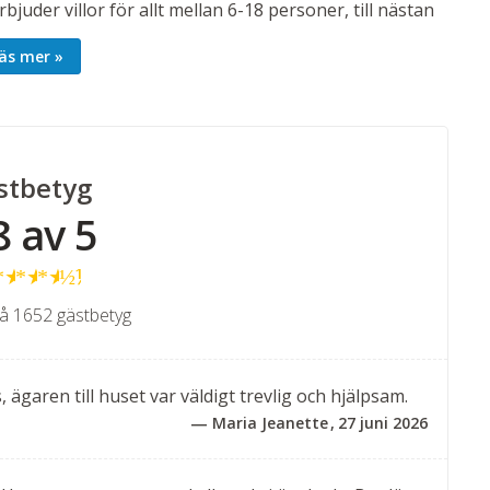
rbjuder villor för allt mellan 6-18 personer, till nästan
 har pool och en härlig uteplats som bjuder in till
äs mer
stbetyg
8 av 5
★
★
★
★
½
å 1652 gästbetyg
, ägaren till huset var väldigt trevlig och hjälpsam.
Maria Jeanette
27 juni 2026