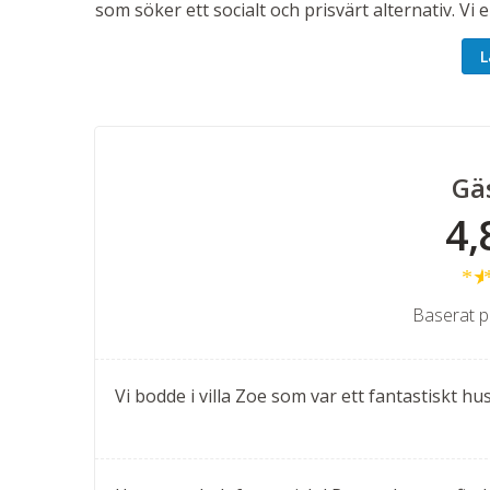
som söker ett socialt och prisvärt alternativ. Vi e
samma pris/person som hotellrum. Samtliga villor
L
mysiga grillkvällar i solnedgången.
Gä
4,
Baserat p
Vi bodde i villa Zoe som var ett fantastiskt hus