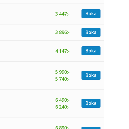
Boka
3 447:-
3 896:-
Boka
Boka
4 147:-
5 990:-
Boka
5 740:-
6 490:-
Boka
6 240:-
6 890:-