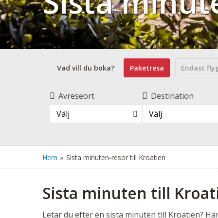
Sista minute
Vad vill du boka?
Paketresa
Endast fly
Avreseort
Destination
Välj
Välj
Hem
»
Sista minuten-resor till Kroatien
Sista minuten till Kroa
Letar du efter en sista minuten till Kroatien? H