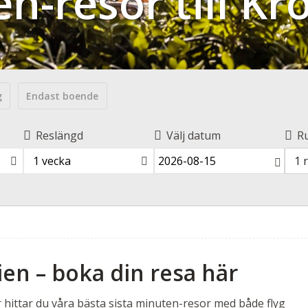
n-resor till Kr
g
Endast boende
Reslängd
Välj datum
R
1 vecka
1 
tien – boka din resa här
är hittar du våra bästa sista minuten-resor med både flyg