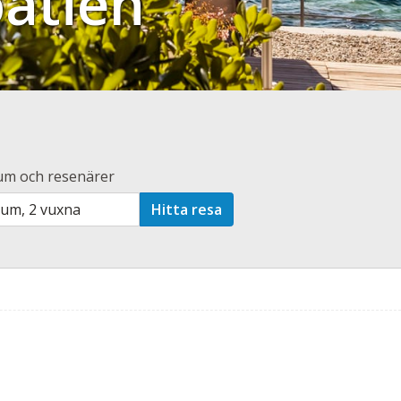
oatien
um och resenärer
rum, 2 vuxna
Hitta resa