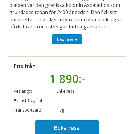
platsen var den grekiska kolonin Aspalathos som
grundades redan för 2400 år sedan. Den fick sitt
namn efter en vacker ärtväxt som blommade i gult
på de branta och steniga sluttningarna runt
staden.
Läs mer
Arkitekturen har under århundradena vävts
samman och skapar en imponerande blandning av
nu och då. Det sagolika antika palatset i stadens
Pris från:
centrum inspirerar och ger upphov till romantiska
1 890:-
dagdrömmar om en tid som flytt. En önskan att
väggar kunde tala känns sällan så ihärdig som just
här. När sorlet lagt sig i de trånga gränderna krävs
Reslängd:
Enkelresa
det bara en gnutta fantasi och lite god vilja för att
Endast flygstol
höra ekot av romerska sandaler som klapprar mot
Transportsätt:
Flyg
blankslitna gatstenar.
Även om Diocletianus palats ofta används som en
Boka resa