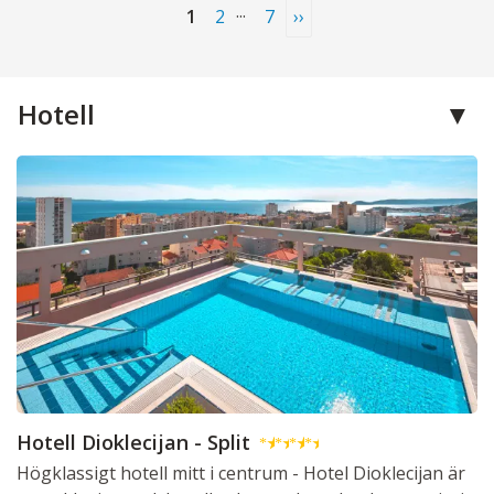
...
1
2
7
››
Hotell
Hotell Dioklecijan - Split
★
★
★
★
Högklassigt hotell mitt i centrum - Hotel Dioklecijan är