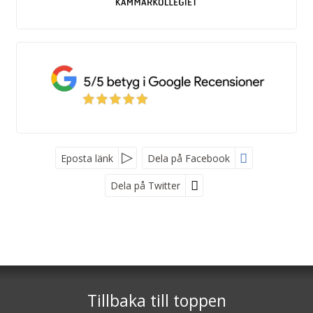
Eposta länk
Dela på Facebook
Dela på Twitter
Kroatienspecialisten
Stockholm
- Rosengatan 8 ,172 70 Sundbyberg ,
Göteborg
- Vasagatan 46, 411 37 Göteborg
Tillbaka till toppen
Telefon
0771-800 300