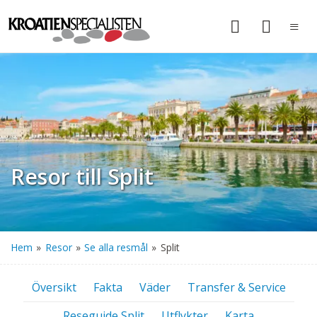
Resor till Split
Hem
»
Resor
»
Se alla resmål
»
Split
Översikt
Fakta
Väder
Transfer & Service
Reseguide Split
Utflykter
Karta